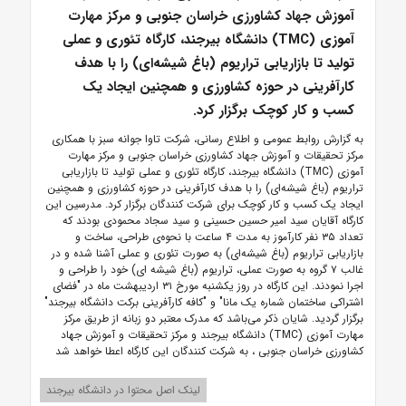
آموزش جهاد کشاورزی خراسان جنوبی و مرکز مهارت
آموزی (TMC) دانشگاه بیرجند، کارگاه تئوری و عملی
تولید تا بازاریابی تراریوم (باغ شیشه‌ای) را با هدف
کارآفرینی در حوزه کشاورزی و همچنین ایجاد یک
کسب و کار کوچک برگزار کرد.
به گزارش روابط عمومی و اطلاع رسانی، شرکت تاوا جوانه سبز با همکاری
مرکز تحقیقات و آموزش جهاد کشاورزی خراسان جنوبی و مرکز مهارت
آموزی (TMC) دانشگاه بیرجند، کارگاه تئوری و عملی تولید تا بازاریابی
تراریوم (باغ شیشه‌ای) را با هدف کارآفرینی در حوزه کشاورزی و همچنین
ایجاد یک کسب و کار کوچک برای شرکت کنندگان برگزار کرد.
مدرسین این
کارگاه آقایان سید امیر حسین حسینی و سید سجاد محمودی بودند که
تعداد ۳۵ نفر کارآموز به مدت ۴ ساعت با نحوه‌ی طراحی، ساخت و
بازاریابی تراریوم (باغ شیشه‌ای) به صورت تئوری و عملی آشنا شده و در
غالب ۷ گروه به صورت عملی، تراریوم (باغ شیشه ای) خود را طراحی و
اجرا نمودند.
این کارگاه در روز یکشنبه مورخ ۳۱ اردیبهشت ماه در "فضای
اشتراکی ساختمان شماره یک مانا" و "کافه کارآفرینی برکت دانشگاه بیرجند"
برگزار گردید.
شایان ذکر می‌باشد که مدرک معتبر دو زبانه از طریق مرکز
مهارت آموزی (TMC) دانشگاه بیرجند و مرکز تحقیقات و آموزش جهاد
کشاورزی خراسان جنوبی ، به شرکت کنندگان این کارگاه اعطا خواهد شد
لینک اصل محتوا در دانشگاه بیرجند