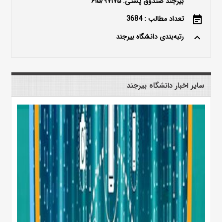
بیرجند صندوق پستی: ۶۱۵/۹۷۱۷۵
تعداد مطالب : 3684
event_note
رتبه‌بندی دانشگاه بیرجند
keyboard_arrow_up
سایر اخبار دانشگاه بیرجند