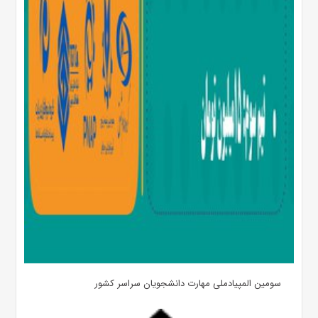
سومین المپیادملی مهارت دانشجویان سراسر کشور