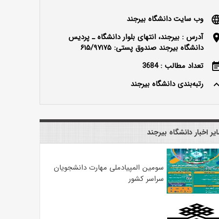
وب سایت دانشگاه بیرجند
langu
آدرس : بیرجند، انتهای بلوار دانشگاه ـ پردیس
locatio
دانشگاه بیرجند صندوق پستی: ۶۱۵/۹۷۱۷۵
تعداد مطالب : 3684
event_n
رتبه‌بندی دانشگاه بیرجند
keyboard_ar
یر اخبار دانشگاه بیرجند
سومین المپیادملی مهارت دانشجویان
سراسر کشور