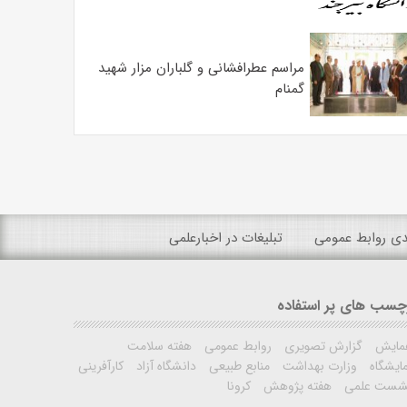
مراسم عطرافشانی و گلباران مزار شهید
گمنام
ندی روابط عمومی
تبلیغات در اخبارعلمی
چسب های پر استفاده
مایش
گزارش تصویری
روابط عمومی
هفته سلامت
ایشگاه
وزارت بهداشت
منابع طبیعی
دانشگاه آزاد
کارآفرینی
شست علمی
هفته پژوهش
کرونا