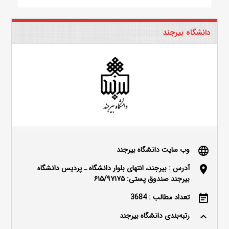
دانشگاه بیرجند
وب سایت دانشگاه بیرجند
language
آدرس : بیرجند، انتهای بلوار دانشگاه ـ پردیس دانشگاه
location_on
بیرجند صندوق پستی: ۶۱۵/۹۷۱۷۵
تعداد مطالب : 3684
event_note
رتبه‌بندی دانشگاه بیرجند
keyboard_arrow_up