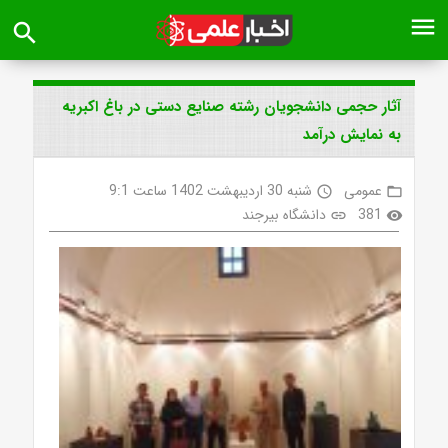
menu
search
آثار حجمی دانشجویان رشته صنایع دستی در باغ اکبریه
به نمایش درآمد
عمومی
شنبه 30 اردیبهشت 1402 ساعت 9:1
access_time
folder_open
381
دانشگاه بیرجند
link
visibility