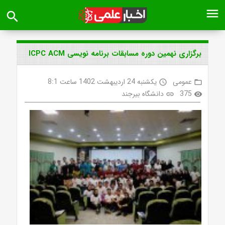
menu
search
برگزاری نهمین دوره مسابقات برنامه نویسی ICPC ACM
عمومی
یکشنبه 24 اردیبهشت 1402 ساعت 8:1
access_time
folder_open
375
دانشگاه بیرجند
link
visibility