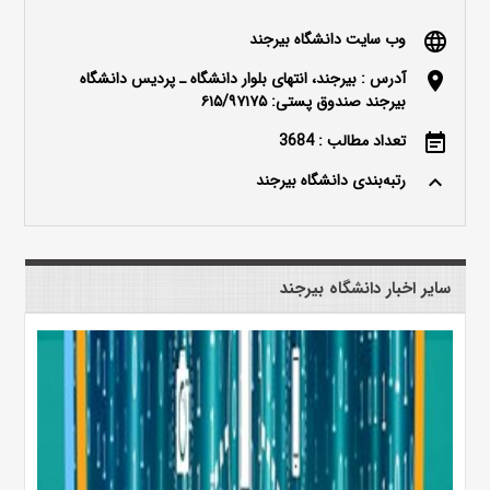
وب سایت دانشگاه بیرجند
language
آدرس : بیرجند، انتهای بلوار دانشگاه ـ پردیس دانشگاه
location_on
بیرجند صندوق پستی: ۶۱۵/۹۷۱۷۵
تعداد مطالب : 3684
event_note
رتبه‌بندی دانشگاه بیرجند
keyboard_arrow_up
سایر اخبار دانشگاه بیرجند