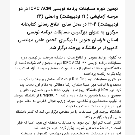
نهمین دوره مسابقات برنامه نویسی ICPC ACM در دو
مرحله آزمایشی ( ۲۱ اردیبهشت) و اصلی (۲۲
اردیبهشت) ۱۴۰۲ در محل سالن اطلاع رسانی کتابخانه
مرکزی به عنوان بزرگترین مسابقات برنامه نویسی
استان خراسان جنوبی با پیگیری انجمن علمی مهندسی
کامپیوتر در دانشگاه بیرجند برگزار شد.
به گزارش روابط عمومی و اطلاع‌رسانی دانشگاه بیرجند، در نهمین دوره
مسابقات برنامه نویسی ICPC ACM ۳۲ تیم با مجموع ۸۶ شرکت کننده از
دانشگاه‌های مختلف استان از جمله بیرجند، صنعتی بیرجند، آزاد اسلامی با
یکدیگر به رقابت پرداختند.
در انتهای مسابقات تیم Red Flag از دانشگاه صنعتی بیرجند با ترکیب ،
محمدپویا لیاقت مهر، سینا سلمان، رضا دهقانی به مقام اول دست پیدا
کرد. تیم KDA از دانشگاه بیرجند با ترکیب طاها حسن خسروی ، دانیال
صغیری و صدرا باقرپور به مقام دوم و تیم DragonGPT از دانشگاه بیرجند
با ترکیب محمدامین پاشاخانی، امیرضا وردی، عرفان غفرانی به مقام سوم
این دوره از مسابقات دست پیدا کردند.
دانشگاه بیرجند این مسابقات را در سطحی برگزار می کند که کمتر دانشگاه
هایی آن را برگزار می کنند.
گفتنی است تیم اول این دوره، به مسابقات منطقه ای غرب آسیا که قرار
است در دانشگاه صنعتی شریف برگزار گردد اعزام خواهند شد.
این دوره از مسابقات به همتنجمن علمی مهندسی کامپیوتر و معاونت