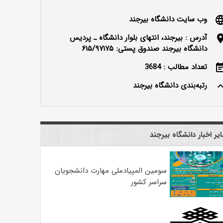
وب سایت دانشگاه بیرجند
langu
آدرس : بیرجند، انتهای بلوار دانشگاه ـ پردیس
locatio
دانشگاه بیرجند صندوق پستی: ۶۱۵/۹۷۱۷۵
تعداد مطالب : 3684
event_n
رتبه‌بندی دانشگاه بیرجند
keyboard_ar
یر اخبار دانشگاه بیرجند
سومین المپیادملی مهارت دانشجویان
سراسر کشور