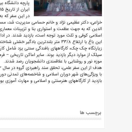
پارچه دانشگاه ب
ایران از تاریخ ۱۵ اردیبهشت ماه به مدت ۴ روز انجام شد.
در این سفر که به
خزاعی، دکتر عظیمی نژاد و خانم حسامی مدیریت شد، مسجد
الدین که به جهت عظمت و استواری بنا و تزیینات معماری چ
اسلامی کوفی و ثلث مورد توجه است، بازدید شدند. در ادام
این باغ با ارتفاع
۳۳/۸
متر بلندترین بادگیر خشتی شناخ
زیارتگاه چک چک، کارگاههای بافندگی سنتی یزد شامل کارگ
سیلک از موارد دیگر بازدید بوند. سایر اماکن تاریخی
–
فره
موزه نور و روشنایی با علاقمندی دانشجویان رصد شدند.
هدف از این سفر علمی،
تحقق سند راهبردی گروه در سال ۱۴۰۲ و
با ویژگی‌های شهر دوران اسلامی و شاخصه‌های تمدنی دو
بازدید از کارگاه­های هنرسنتی و اسلامی و مهارت آموزی بود
برچسب ها