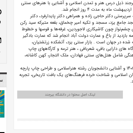
یرجند ذیل درس هنر و تمدن اسلامی و آشنایی با هنرهای سنتی
age
 سرپرستی دکتر حاجی زاده و همراهی دکتر پایدارفرد، دکتر
 جامع یزد، مسجد و تکیه امیر چخماق، بقعه متبرکه سید رکن
n_on
شم‌­نواز چون کاشیکاری لاجوردین، غرفه‌­ها و قوس­ها و خطوط
ه بازدید از باغ و عمارت دولت آباد انجام شد که
عمارت
بادگیر
ote
ته شده در جهان است
. بازار سنتی یزد، آتشکده زرتشتیان،
اه های دارایی بافی، شعربافی
،
هنر ترمه و کارگاه­های چاپ
row_up
نگی شامل هتل‌های سنتی فهادان، ملک التجار، کهن کاشانه،
آشنایی دانشجویان رشته هنراسلامی و طراحی چاپ پارچه
ران اسلامی و شناخت خرده فرهنگ‌های یک بافت تاریخی، تجربه
سا
.
لینک اصل محتوا در دانشگاه بیرجند