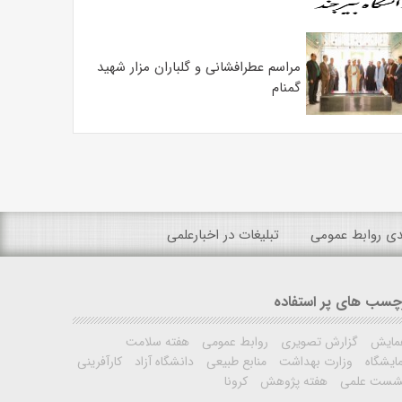
مراسم عطرافشانی و گلباران مزار شهید
گمنام
ندی روابط عمومی
تبلیغات در اخبارعلمی
چسب های پر استفاده
مایش
گزارش تصویری
روابط عمومی
هفته سلامت
ایشگاه
وزارت بهداشت
منابع طبیعی
دانشگاه آزاد
کارآفرینی
شست علمی
هفته پژوهش
کرونا