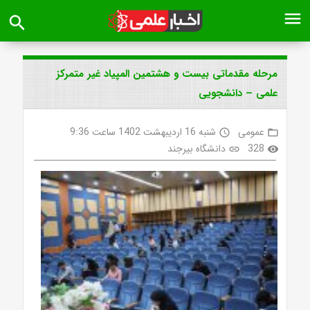
menu
search
مرحله مقدماتی بیست و هشتمین المپیاد غیر متمرکز
علمی – دانشجویی
عمومی
شنبه 16 اردیبهشت 1402 ساعت 9:36
access_time
folder_open
328
دانشگاه بیرجند
link
visibility