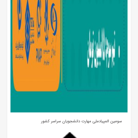
سومین المپیادملی مهارت دانشجویان سراسر کشور