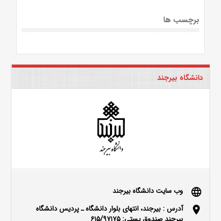
برچسب ها
دانشگاه بیرجند
وب سایت دانشگاه بیرجند
language
آدرس : بیرجند، انتهای بلوار دانشگاه ـ پردیس دانشگاه
location_on
بیرجند صندوق پستی: ۶۱۵/۹۷۱۷۵