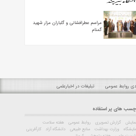
مراسم عطرافشانی و گلباران مزار شهید
گمنام
ندی روابط عمومی
تبلیغات در اخبارعلمی
چسب های پر استفاده
مایش
گزارش تصویری
روابط عمومی
هفته سلامت
ایشگاه
وزارت بهداشت
منابع طبیعی
دانشگاه آزاد
کارآفرینی
شست علمی
هفته پژوهش
کرونا