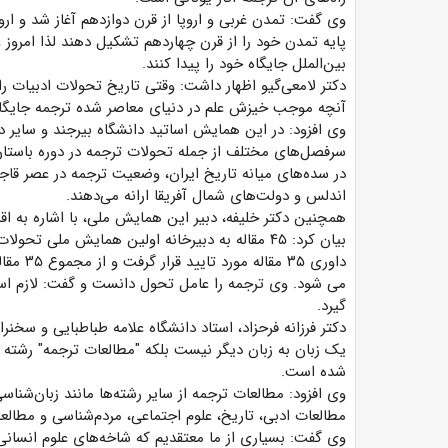
وی گفت: تمدن غربی و اروپا از قرن دوازدهم آغاز شد و اروپا
پایه تمدن خود را از قرن چهاردهم تشکیل دهند لذا امروز غر
بین‌الملل جایگاه خود را پیدا کنند.
دکتر لامعی‌گیو اظهار داشت: وقتی تاریخ تحولات ادبیات را د
آنچه موجب خیزش علم در دنیای معاصر شده ترجمه جایگاه
وی افزود: در این همایش اساتید دانشگاه بیرجند و سایر
سرفصل‌های مختلف از جمله تحولات ترجمه در دوره باستان،
در سده‌های میانه تاریخ ایران، وضعیت ترجمه در عصر قاج
اندلس و دولت‌های شمال آفریقا ارانه می‌دهند.
همچنین دکتر خلیفه، دبیر این همایش ملی، با اشاره به 
بیان کرد: ۴۵ مقاله به دبیرخانه اولین همایش ملی 
می شود. وی ترجمه را عامل تحول دانست و گفت: لازم اس
گیرد.
دکتر فرزانه فرحزاد، استاد دانشگاه علامه طباطبایی و سخن
یک زبان به زبان دیگر نیست بلکه "مطالعات ترجمه" رشته ی
شده است.
وی افزود: مطالعات ترجمه از سایر رشته‌ها مانند زبان‌شنا
مطالعات ادبی، تاریخ، علوم اجتماعی، مردم‌شناسی و مطالعات
وی گفت: بسیاری از ما معتقدیم که شاخه‌های علوم انسانی 