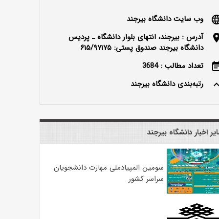
وب سایت دانشگاه بیرجند
langu
آدرس : بیرجند، انتهای بلوار دانشگاه ـ پردیس
locatio
دانشگاه بیرجند صندوق پستی: ۶۱۵/۹۷۱۷۵
تعداد مطالب : 3684
event_n
رتبه‌بندی دانشگاه بیرجند
keyboard_ar
یر اخبار دانشگاه بیرجند
سومین المپیادملی مهارت دانشجویان
سراسر کشور