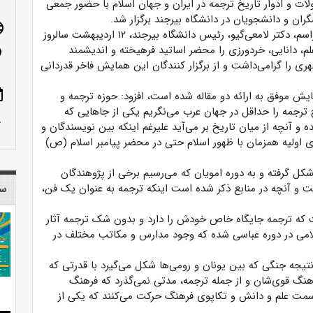
ت و ادوار تاریخ ترجمه در ایران و جهان اسلام با حضور جمعی
گران و دانشجویان در دانشگاه بیرجند برگزار شد.
age
در ابتدای این مراسم، دکتر لامعی‌گیو، رئیس دانشگاه بیرجند، ۱۲ اردیبهشت سالروز
م، دانایی، خردورزی را محضر اساتید فرهیخته و اندیشمند
n_on
ی را گرامی‌داشت و از برگزار کنندگان این همایش فاخر قدردانی
ote
ایش موفق به ارائه دو مقاله شده است، افزود: حوزه ترجمه و
 ترجمه را حداقل در جهان عرب می‌نگریم یکی از جاهایی که
row_up
 آنچه از میان تاریخ بر می‌آید علیرغم اینکه بین نویسندگان و
ای اولیه همزمان با ظهور اسلام حتی در محضر پیامبر اسلام (ص)
م شکل گرفته و به دوره امویان که می‌رسیم برخی از پژوهندگان
ست و آنچه در منابع ذکر شده است اینکه ترجمه به عنوان یک فن،
سا
 که ترجمه جایگاه خاص خودش را دارد و بدون شک ترجمه آثار
امی در دوره عباسی شده که وجود مدارس و مکاتب مختلف در
: در سال ۱۴۱ پیش از میلاد در نتیجه جنگی که بین یونان و رومی‌ها شکل می‌گیرد با قدرتی که
رهنگ قوی‌شان و از جمله ترجمه، مدتی نمی‌گذرد که فرهنگ
 سمت علم و دانش و تکاپوی فرهنگ حرکت می‌کنند که یکی از