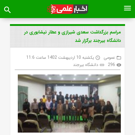
menu
search
مراسم بزرگداشت سعدی شیرازی و عطار نیشابوری در
دانشگاه بیرجند برگزار شد
عمومی
یکشنبه 10 اردیبهشت 1402 ساعت 11:6
access_time
folder_open
296
دانشگاه بیرجند
link
visibility