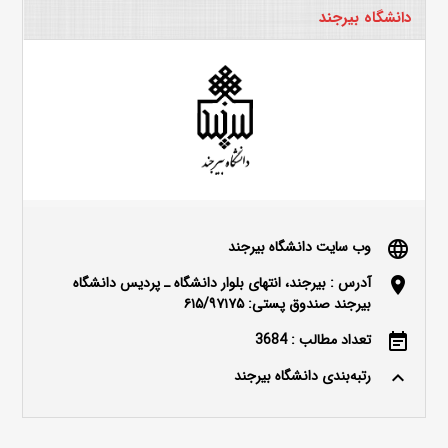
دانشگاه بیرجند
وب سایت دانشگاه بیرجند
language
آدرس : بیرجند، انتهای بلوار دانشگاه ـ پردیس دانشگاه
location_on
بیرجند صندوق پستی: ۶۱۵/۹۷۱۷۵
تعداد مطالب : 3684
event_note
رتبه‌بندی دانشگاه بیرجند
keyboard_arrow_up