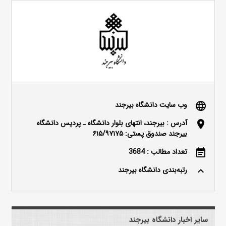
وب سایت دانشگاه بیرجند
language
آدرس : بیرجند، انتهای بلوار دانشگاه ـ پردیس دانشگاه
location_on
بیرجند صندوق پستی: ۶۱۵/۹۷۱۷۵
تعداد مطالب : 3684
event_note
رتبه‌بندی دانشگاه بیرجند
keyboard_arrow_up
سایر اخبار دانشگاه بیرجند