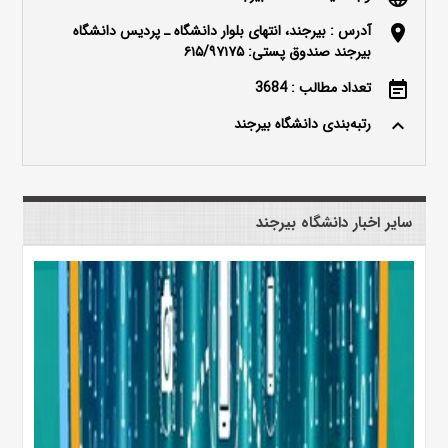
آدرس : بیرجند، انتهای بلوار دانشگاه ـ پردیس دانشگاه
location_on
بیرجند صندوق پستی: ۶۱۵/۹۷۱۷۵
تعداد مطالب : 3684
event_note
رتبه‌بندی دانشگاه بیرجند
keyboard_arrow_up
سایر اخبار دانشگاه بیرجند