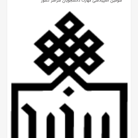
سومین المپیادملی مهارت دانشجویان سراسر کشور