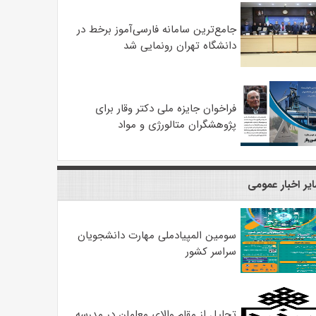
جامع‌ترین سامانه فارسی‌آموز برخط در
دانشگاه تهران رونمایی شد
فراخوان جایزه ملی دکتر وقار برای
پژوهشگران متالورژی و مواد
یر اخبار عمومی
سومین المپیادملی مهارت دانشجویان
سراسر کشور
تجلیل از مقام والای معلمان در مدرسه