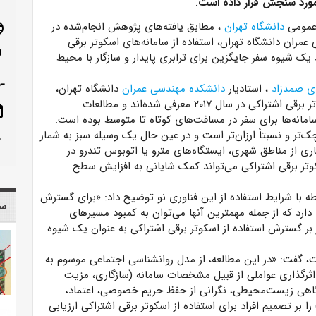
مورد سنجش قرار داده است.
 عمومی
دانشگاه تهران
، مطابق یافته‌های پژوهش انجام‌شده در
age
مران دانشگاه تهران، استفاده از سامانه‌های اسکوتر برقی
n_on
 یک شیوه سفر جایگزین برای ترابری پایدار و سازگار با محیط
-ص
دی صمدزاد
، استادیار
دانشکده مهندسی عمران
دانشگاه تهران،
سامانه‌های اسکوتر برقی اشتراکی در سال ۲۰۱۷ معرفی شده‌اند و مطالعات
ote
سامانه‌ها برای سفر در مسافت‌های کوتاه تا متوسط بوده است.
ک‌تر و نسبتاً ارزان‌تر است و در عین حال یک وسیله سبز به شمار
row_up
بسیاری از مناطق شهری، ایستگاه‌های مترو یا اتوبوس تندرو در
اسکوتر برقی اشتراکی می‌تواند کمک شایانی به افزایش سطح
طه با شرایط استفاده از این فناوری نو توضیح داد: «برای گسترش
سا
دارد که از جمله مهمترین آنها می‌توان به کمبود مسیرهای
 بر گسترش استفاده از اسکوتر برقی اشتراکی به عنوان یک شیوه
ست، گفت: «در این مطالعه، از مدل روانشناسی اجتماعی موسوم به
ن اثرگذاری عواملی از قبیل مشخصات سامانه (سازگاری، مزیت
اهی زیست‌محیطی، نگرانی از حفظ حریم خصوصی، اعتماد،
ر تصمیم افراد برای استفاده از اسکوتر برقی اشتراکی ارزیابی