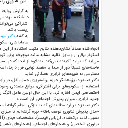
این فناوری را 
به گزارش روابط
دانشکده مهندسی ع
اشتراکی می‌تواند
زیست باشد.
به گفته
دکتر مه
انجام‌شده عمدتاً نشان‌دهنده نتایج مثبت استفاده از این 
اسکوتر برقی از وسایل نقلیه مشابه مانند دوچرخه برقی کوچ
می‌آید که تولید آلاینده نمی‌کند. به‌علاوه از آنجا که در 
فاصله‌های نسبتاً دور از مبدا یا مقصد نهایی قرار دارند، 
دسترسی به شیوه‌های ترابری همگانی نماید.
دکتر صمدزاد، پژوهشگر حوزه برنامه‌ریزی حمل‌ونقل، در راب
استفاده از اسکوترهای برقی اشتراکی، موانع متعددی وجود 
اختصاصی ایمن اشاره کرد. با این حال اولین عامل اثرگذار
جدید ترابری، میزان پذیرش اجتماعی آن است.»
دکتر صمدزاد درباره مطالعه‌ای که به تازگی انجام گرفته ا
«مدل پذیرش فناوری توسعه‌یافته» بهره گرفته‌ایم تا میزا
نسبی، لذت درک‌شده، ارزیابی قیمت)، مشخصات فردی (آگ
نوآوری شخصی) و هنجار‌های اجتماعی (هنجارهای ذهنی) را ب