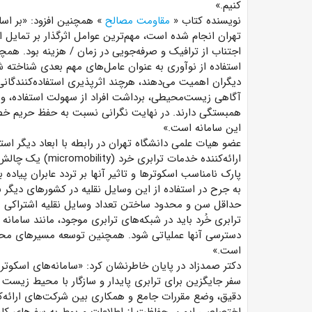
کنیم.»
نویسنده کتاب «
مقاومت مصالح
» همچنین افزود: «بر اس
تهران انجام شده است، مهم‌ترین عوامل اثرگذار بر تمایل ا
اجتناب از ترافیک و صرفه‌جویی در زمان / هزینه بود. همچ
استفاده از نوآوری به عنوان عامل‌های مهم بعدی شناخته شد
دیگران اهمیت می‌دهند، هرچند اثرپذیری استفاده‌کنندگانی 
آگاهی زیست‌محیطی، برداشت افراد از سهولت استفاده، و ا
همبستگی دارند. در نهایت نگرانی نسبت به حفظ حریم خصوص
این سامانه است.»
عضو هیات علمی دانشگاه تهران در رابطه با ابعاد دیگر است
ارائه‌کننده خدمات
پارک نامناسب اسکوترها و تاثیر آنها بر تردد عابران پیاده 
به جرح در استفاده از این وسایل نقلیه در کشورهای دیگ
حداقل سن و محدود ساختن تعداد وسایل نقلیه اشتراکی مس
ترابری خُرد باید در شبکه‌های ترابری موجود، مانند سامان
دسترسی آنها عملیاتی شود. همچنین توسعه مسیرهای محا
است.»
دکتر صمدزاد در پایان خاطرنشان کرد: «سامانه‌های اسکوت
سفر جایگزین برای ترابری پایدار و سازگار با محیط زیست ا
دقیق، وضع مقررات جامع و همکاری بین شرکت‌های ارائه‌ک