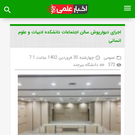
menu
search
اجرای دیوارپوش سالن اجتماعات دانشکده ادبیات و علوم
انسانی
عمومی
چهارشنبه 30 فروردین 1402 ساعت 7:1
access_time
folder_open
372
دانشگاه بیرجند
link
visibility