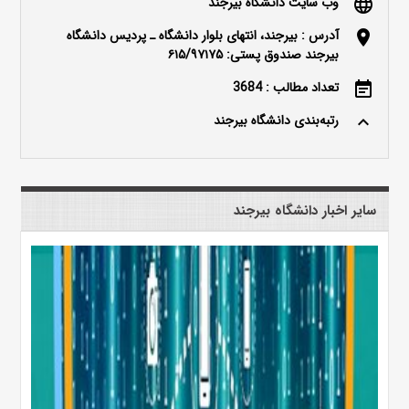
وب سایت دانشگاه بیرجند
language
آدرس : بیرجند، انتهای بلوار دانشگاه ـ پردیس دانشگاه
location_on
بیرجند صندوق پستی: ۶۱۵/۹۷۱۷۵
تعداد مطالب : 3684
event_note
رتبه‌بندی دانشگاه بیرجند
keyboard_arrow_up
سایر اخبار دانشگاه بیرجند