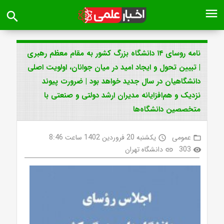
menu
search
نامه روسای ۱۴ دانشگاه بزرگ کشور به مقام معظم رهبری
| تبیین تحول و ایجاد امید در میان جوانان، اولویت اصلی
دانشگاهیان در سال جدید خواهد بود | ضرورت پیوند
نزدیک و هم‌افزایانه مدیران ارشد دولتی و صنعتی با
متخصصین دانشگاه‌ها
عمومی
یکشنبه 20 فروردین 1402 ساعت 8:46
access_time
folder_open
303
دانشگاه تهران
link
visibility