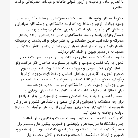
با اهدای سلام و تحیت و آرزوی قبولی طاعات و عبادات حضرتعالی و امت
اسلامی
احتراماً سخنان واقع‌بینانه و امیدبخش حضرتعالی در ساعات آغازین سال
جدید بارقه‌ای از نور و نشاط بود که اراده دانشگاهیان و مشتاقان سرافرازی
و اعتلای نام و آوازه ایران اسلامی را برای اهتمام بی‌وفقه و پویایی
خستگی‌ناپذیر راسخ‌تر نمود. دانشگاهیان ضمن قدرشناسی از هدایت‌های
مدبرانه و نگاه امیدآفرین حضرتعالی به قشر جوان و اندیشمندان فرهیخته،
افتخار دارند برای تحقق شعار «مهار تورم، رشد تولید»، با تلاش مشترک و
متعهدانه در مسیر تبیین و اقدام گام بردارند.
با توجه به تاکیدات حضرتعالی در بیانات نوروزی در باب ضرورت تبدیل
تحول به یک گفتمان عمومی و تاکید بر مسئولیت صاحبان فکر در گفت‌وگو
و فعال کردن افکار عمومی و پرورش اندیشه‌ها، دعوت به تبیین مفهوم
صحیح تحول با تاکید بر زیربناهای اساسی و نقاط قوت موجود، توام با
چگونگی اصلاح مداوم نقاط ضعف و همچنین توصیه به ایجاد امید در
میان جوانان، اولویت اصلی دانشگاهیان در سال جدید خواهد بود.
برای تحقق این مقوله، شایسته است تلاش مضاعف برای برقراری و
استمرار گفتمان تولید و رشد اقتصادی مستمر و ایده‌پردازی و ارائه راه‌حل
برای رفع معضلات با بهره‌گیری از توان علمی و دانشگاهی کشور و ساز و کار
فناوری‌های دانش‌بنیان و همچنین بهره‌گیری از ایده‌های نوآورانه در سطوح
دولت و جامعه به عمل آید.
اکنون که با اهتمام وزیر محترم علوم، تحقیقات و فناوری برای فعالیت
جدی دانشگاه‌ها در زمینه‌های پژوهشی و فناوری، پیگیری‌های مستمر برای
حضور گسترده اساتید و دانشجویان در فضای دانشگاه، توجه ویژه به حوزه
فناوری و ارتباط دانشگاه‌ها با جامعه و صنعت و تلاش مجدانه برای