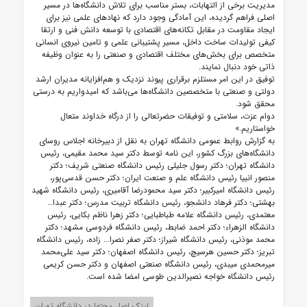
مدیریت برخی از التهابات، بستر مناسب برای تلاش دانشگاه‌ها در مسیر
اصلی فراهم گردیده، این آمادگی وجود دارد که نهادهای علمی نیز برای
ایجاد مقاومت در مقابل تکانه‌های اقتصادی با توسعه دانش فنی و ارتقا
کیفی تولیدات ساخت داخل، مسیر پشتیبانی علمی و تامین نیروی انسانی
متخصص برای بخش‌های مختلف اقتصادی و صنعتی را به عنوان وظیفه
ذاتی خود دنبال نمایند.
توفیق در این امر مستلزم برقراری پیوند نزدیک و هم‌افزایانه مدیران ارشد
دولتی و صنعتی با متخصصین دانشگاه‌ها می‌باشد که امیدواریم به درستی
محقق شود.
دوام عزت، سلامتی و توفیقات حضرتعالی را از درگاه خداوند متعال
خواستاریم.»
به گزارش روابط عمومی دانشگاه تهران به نقل از دبیرخانه اجلاس روسای
دانشگاه‌های بزرگ کشور، این نامه توسط دکتر سید محمد مقیمی، رئیس
دانشگاه تهران؛ دکتر رسول جلیلی رئیس دانشگاه صنعتی شریف؛ دکتر
منصور انبیا رئیس دانشگاه علم و صنعت ایران؛ دکتر حسن قدسی‌پور،
رئیس دانشگاه امیرکبیر؛ دکتر سید محمودرضا آقامیری، رئیس دانشگاه شهید
بهشتی؛ دکتر فرهاد دانشجو، رئیس دانشگاه تربیت مدرس؛ دکتر عبدا…
معتمدی، رئیس دانشگاه علامه طباطبایی؛ دکتر زهرا ناظم بکایی، رئیس
دانشگاه الزهراء؛ دکتر احمد ضابط، رئیس دانشگاه فردوسی مشهد؛ دکتر
محمد موذنی، رئیس دانشگاه شیراز؛ دکتر صفر نصرا... زاده، رئیس دانشگاه
تبریز؛ دکتر حسین هرسیچ، رئیس دانشگاه اصفهان؛ دکتر سید علی‌محمد
میرمحمدی میبدی، رئیس دانشگاه صنعتی اصفهان و دکتر حسن کریمی
رئیس دانشگاه خواجه نصیرالدین طوسی امضا شده است.
لینک اصل محتوا در دانشگاه تهران