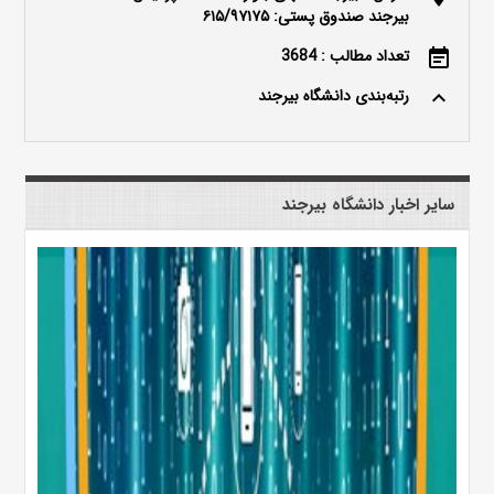
بیرجند صندوق پستی: ۶۱۵/۹۷۱۷۵
تعداد مطالب : 3684
event_note
رتبه‌بندی دانشگاه بیرجند
keyboard_arrow_up
سایر اخبار دانشگاه بیرجند