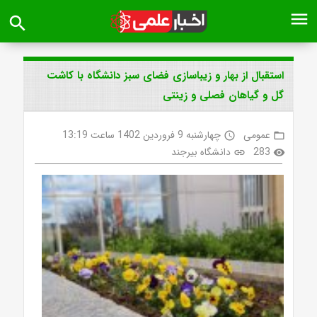
menu
search
استقبال از بهار و زیباسازی فضای سبز دانشگاه با کاشت
گل و گیاهان فصلی و زینتی
عمومی
چهارشنبه 9 فروردین 1402 ساعت 13:19
access_time
folder_open
283
دانشگاه بیرجند
link
visibility