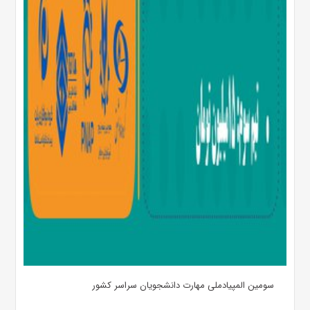
سومین المپیادملی مهارت دانشجویان سراسر کشور