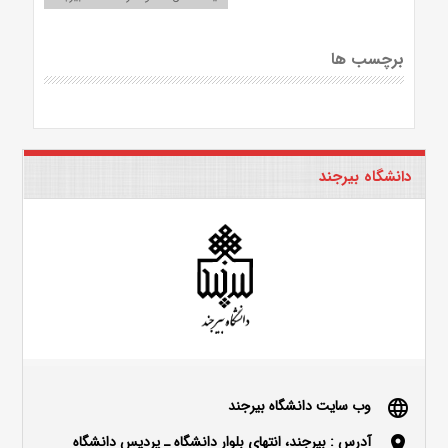
برچسب ها
دانشگاه بیرجند
وب سایت دانشگاه بیرجند
language
آدرس : بیرجند، انتهای بلوار دانشگاه ـ پردیس دانشگاه
location_on