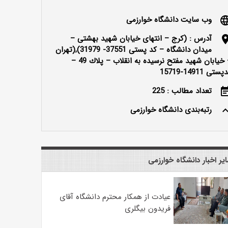
وب سایت دانشگاه خوارزمی
langu
آدرس : (كرج – انتهای خیابان شهید بهشتی –
locatio
میدان دانشگاه – كد پستی 37551- 31979),(تهران
– خیابان شهید مفتح نرسیده به انقلاب – پلاك 49 –
ستی 14911-15719
تعداد مطالب : 225
event_n
رتبه‌بندی دانشگاه خوارزمی
keyboard_ar
یر اخبار دانشگاه خوارزمی
عیادت از همکار محترم دانشگاه آقای
فریدون بیگلری