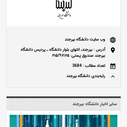
وب سایت دانشگاه بیرجند
language
آدرس : بیرجند، انتهای بلوار دانشگاه ـ پردیس دانشگاه
location_on
بیرجند صندوق پستی: ۶۱۵/۹۷۱۷۵
تعداد مطالب : 3684
event_note
رتبه‌بندی دانشگاه بیرجند
keyboard_arrow_up
سایر اخبار دانشگاه بیرجند