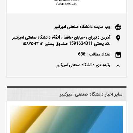
وب سایت دانشگاه صنعتی امیرکبیر
language
آدرس : تهران ، خيابان حافظ ، 424، دانشگاه صنعتی اميرکبير
location_on
.کد پستی 1591634311 صندوق پستی ۴۴۱۳-۱۵۸۷۵
تعداد مطالب : 636
event_note
رتبه‌بندی دانشگاه صنعتی امیرکبیر
keyboard_arrow_up
سایر اخبار دانشگاه صنعتی امیرکبیر