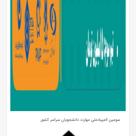
سومین المپیادملی مهارت دانشجویان سراسر کشور