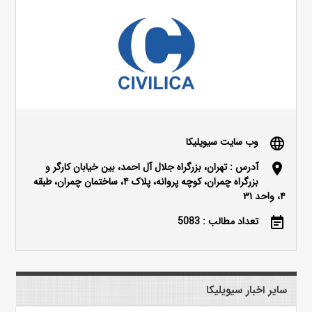
وب سایت سیویلیکا
language
آدرس : تهران، بزرگراه جلال آل احمد، بین خیابان کارگر و
location_on
بزرگراه چمران، کوچه پروانه، پلاک ۴، ساختمان چمران، طبقه
۴، واحد ۳۱
تعداد مطالب : 5083
event_note
سایر اخبار سیویلیکا