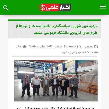
menu
search
بازدید دبیر شورای سیاستگذاری نظام ایده ها و نیازها از
طرح های کاربردی دانشگاه فردوسی مشهد
عمومی
جمعه 19 اسفند 1401 ساعت 9:46
642
visibility
access_time
folder_open
دانشگاه فردوسی مشهد
link
روز سه شنبه ۱۶ اسفند ۱۴۰۱ دکتر سید احمد فاضل زاده