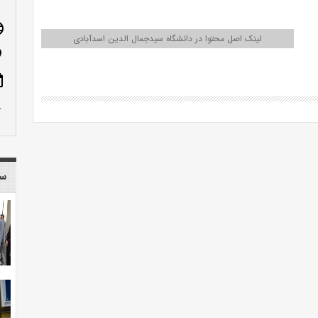
age
لینک اصل محتوا در دانشگاه سیدجمال الدین اسدآبادی
n_on
ote
row_up
سا