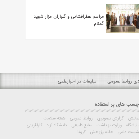
مراسم عطرافشانی و گلباران مزار شهید
گمنام
ندی روابط عمومی
تبلیغات در اخبارعلمی
چسب های پر استفاده
مایش
گزارش تصویری
روابط عمومی
هفته سلامت
ایشگاه
وزارت بهداشت
منابع طبیعی
دانشگاه آزاد
کارآفرینی
شست علمی
هفته پژوهش
کرونا