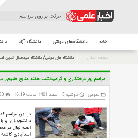
حرکت بر روی مرز علم
خانه
دانشگاه‌های دولتی
دانشگاه آزاد
دانش
صفحه اصلی
دانشگاه های دولتی
دانشگاه سیدجمال الدین اسد
مراسم روز درختکاری و گرامیداشت هفته منابع طبیعی در 
عمومی
دوشنبه 15 اسفند 1401 ساعت 16:19
83
visibility
access_time
folder_open
در این مراسم که 
دانشجویان و با 
اصله نهال در مح
اسدآبادی کاشته 