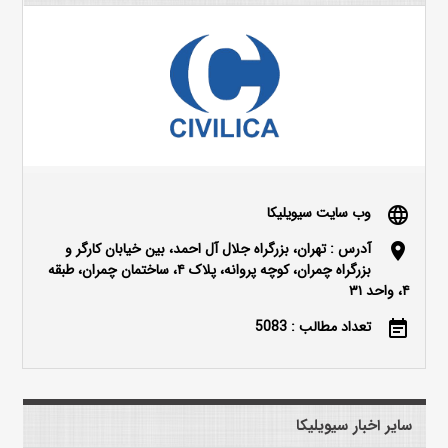
وب سایت سیویلیکا
language
آدرس : تهران، بزرگراه جلال آل احمد، بین خیابان کارگر و
location_on
بزرگراه چمران، کوچه پروانه، پلاک ۴، ساختمان چمران، طبقه
۴، واحد ۳۱
تعداد مطالب : 5083
event_note
سایر اخبار سیویلیکا