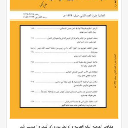
مقالات المجله اللغه العربیه و آدابها، دوره ۱۹، شماره ۱ منتشر شد