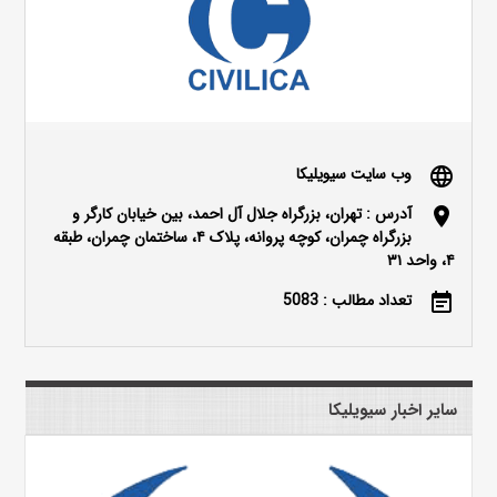
وب سایت سیویلیکا
language
آدرس : تهران، بزرگراه جلال آل احمد، بین خیابان کارگر و
location_on
بزرگراه چمران، کوچه پروانه، پلاک ۴، ساختمان چمران، طبقه
۴، واحد ۳۱
تعداد مطالب : 5083
event_note
سایر اخبار سیویلیکا