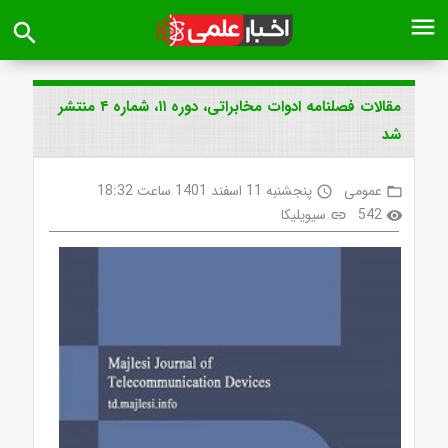
menu
search
مقالات فصلنامه ادوات مخابراتی، دوره ۱۱، شماره ۴ منتشر
شد
عمومی
پنجشنبه 11 اسفند 1401 ساعت 18:32
access_time
folder_open
542
سیویلیکا
link
visibility