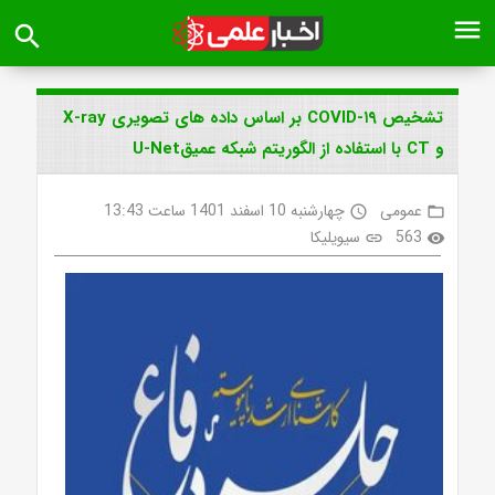
menu
search
تشخیص COVID-۱۹ بر اساس داده های تصویری X-ray
و CT با استفاده از الگوریتم شبکه عمیقU-Net
عمومی
چهارشنبه 10 اسفند 1401 ساعت 13:43
access_time
folder_open
563
سیویلیکا
link
visibility