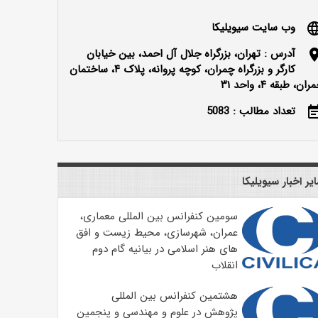
وب سایت سیویلیکا
langu
آدرس : تهران، بزرگراه جلال آل احمد، بین خیابان
locatio
کارگر و بزرگراه چمران، کوچه پروانه، پلاک ۴، ساختمان
ران، طبقه ۴، واحد ۳۱
تعداد مطالب : 5083
event_n
یر اخبار سیویلیکا
سومین کنفرانس بین المللی معماری،
عمران، شهرسازی، محیط زیست و افق
های هنر اسلامی در بیانیه گام دوم
انقلاب
هشتمین کنفرانس بین المللی
پژوهش در علوم و مهندسی و پنجمین