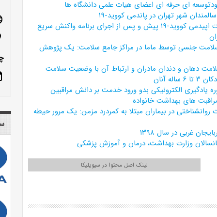
توسعه ای حرفه ای اعضای هیات علمی دانشگاه ها
لمندان شهر تهران در پاندمی کووید-۱۹
age
مقایسه وضعیت اپیدمی کووید-۱۹ پیش و پس از اجرای برنامه واکنش سریع
ان
n_on
سلامت جنسی توسط ماما در مراکز جامع سلامت: یک پژوهش
چم
امت دهان و دندان مادران و ارتباط آن با وضعیت سلامت
ote
اله آنان
ره یادگیری الکترونیکی بدو ورود خدمت بر دانش مراقبین
راقبت های بهداشت خانواده
 روانشناختی در بیماران مبتلا به کمردرد مزمن: یک مرور حیطه
سا
ان غربی در سال ۱۳۹۸
انسالان وزارت بهداشت، درمان و آموزش پزشکی
لینک اصل محتوا در سیویلیکا