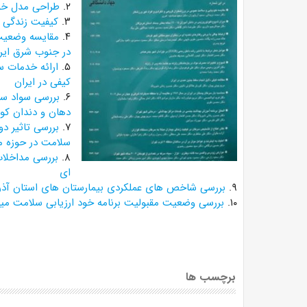
۲.
طراحی مدل خود
۳.
کیفیت زندگی سا
۴.
در جنوب شرق ایر
۵.
ارائه خدمات 
کیفی در ایران
۶.
بررسی سواد سل
دهان و دندان کودکان ۳ تا ۶ س
۷.
بررسی تاثیر دو
سلامت در حوزه م
۸.
بررسی مداخلات
ای
۹.
بررسی شاخص های عملکردی بیمارستان های استان آذربایج
۱۰.
بررسی وضعیت مقبولیت برنامه خود ارزیابی سلامت می
برچسب ها