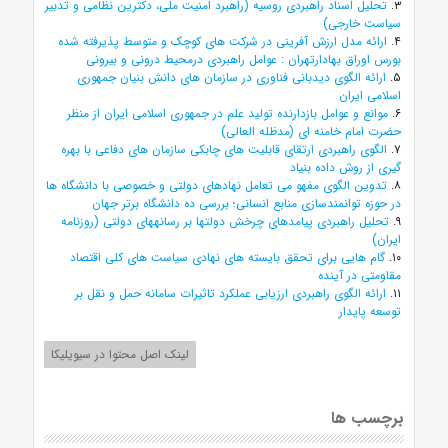
۳.
تحلیل اسناد راهبردی روسیه (راهبرد امنیت ملی، دکترین نظامی و تدبیر
سیاست خارجی)
۴.
ارائه مدل ارزش آفرینی در شرکت های کوچک و متوسط پذیرفته شده
بورس اوراق بهادارتهران : عوامل راهبردی درمحیط درونی و بیرونی
۵.
ارائه الگوی دیدبانی فناوری در سازمان های دانش بنیان جمهوری
اسلامی ایران
۶.
موانع و عوامل بازدارنده تولید علم در جمهوری اسلامی ایران از منظر
حضرت امام خامنه ای (مدظله العالی)
۷.
الگوی راهبردی ارتقای قابلیت های چابکی سازمان های دفاعی با بهره
گیری از روش داده بنیاد
۸.
تدوین الگوی مفهو می تعامل نهادهای دولتی و خصوصی با دانشگاه ها
در حوزه توانمندسازی منابع انسانی؛ بررسی ده دانشگاه برتر جهان
۹.
تحلیل راهبردی پیامدهای چرخش دولتها بر رسانههای دولتی (روزنامه
ایران)
۱۰.
گام هایی برای تحقق بایسته های نهادی سیاست های کلی اقتصاد
مقاومتی در آینده
۱۱.
ارائه الگوی راهبردی ارزیابی عملکرد تاثیرات سامانه حمل و نقل بر
توسعه پایدار
لینک اصل محتوا در سیویلیکا
برچسب ها