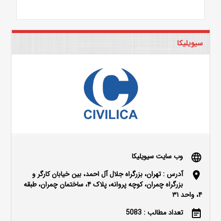
سیویلیکا
وب سایت سیویلیکا
language
آدرس : تهران، بزرگراه جلال آل احمد، بین خیابان کارگر و
location_on
بزرگراه چمران، کوچه پروانه، پلاک ۴، ساختمان چمران، طبقه
۴، واحد ۳۱
تعداد مطالب : 5083
event_note