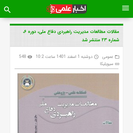
menu
search
مقالات مطالعات مدیریت راهبردی دفاع ملی، دوره ۶،
شماره ۲۳ منتشر شد
عمومی
دوشنبه 1 اسفند 1401 ساعت 10:2
548
visibility
access_time
folder_open
سیویلیکا
link