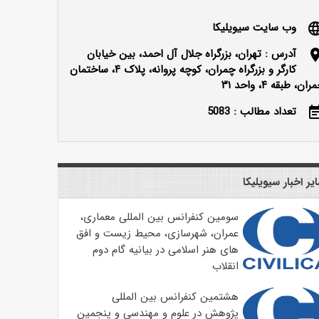
وب سایت سیویلیکا
langu
آدرس : تهران، بزرگراه جلال آل احمد، بین خیابان
locatio
کارگر و بزرگراه چمران، کوچه پروانه، پلاک ۴، ساختمان
ران، طبقه ۴، واحد ۳۱
تعداد مطالب : 5083
event_n
یر اخبار سیویلیکا
سومین کنفرانس بین المللی معماری،
عمران، شهرسازی، محیط زیست و افق
های هنر اسلامی در بیانیه گام دوم
انقلاب
هشتمین کنفرانس بین المللی
پژوهش در علوم و مهندسی و پنجمین