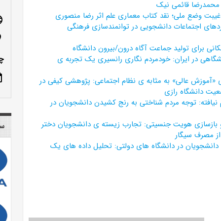
ر محمدرضا قائمی نیک
غیبت وضع ملی؛ نقد کتاب معماری علم اثر رضا منصوری
age
ردهای اجتماعات دانشجویی در توانمندسازی فرهنگی
n_on
مکانی برای تولید جماعت آگاه درون/بیرون دانشگاه
شگاهی در ایران: خودمردم نگاری رانسیری یک تجربه ی
چم
ote
«آموزش عالی» به مثابه ی نظام اجتماعی: پژوهشی کیفی در
یت دانشگاه رازی
 نیافته: توجه مردم شناختی به رنج کشیدن دانشجویان در
بازسازی هویت جنسیتی: تجارب زیسته ی دانشجویان دختر
سا
از مصرف سیگار
انشجویان در دانشگاه های دولتی: تحلیل داده های یک