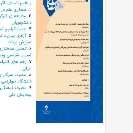
و علوم انسانی اث
۲.
معماری علم در 
۳.
مطالعه ی کارک
دانشجویان
۴.
اینستاگرام و ا
۵.
آزادی بیان دان
آموزش برخط
۶.
تحلیل ساختاری 
آسیب شناسی وضع
۷.
زخم های التیام
ایران
۸.
مصرف سیگار و 
دانشگاه خوارزمی 
۹.
مصرف فرهنگی د
پیمایش ملی