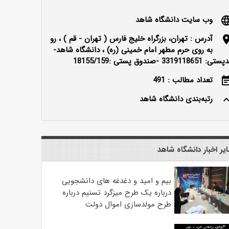
وب سایت دانشگاه شاهد
langu
آدرس : تهران، بزرگراه خلیج فارس ( تهران - قم ) ، رو
locatio
به روی حرم مطهر امام خمینی (ره) ، دانشگاه شاهد-
ی: 3319118651 -صندوق پستی :18155/159
تعداد مطالب : 491
event_n
رتبه‌بندی دانشگاه شاهد
keyboard_ar
یر اخبار دانشگاه شاهد
بیم و امید و دغدغه های دانشجویی
درباره یک طرح میزگرد تسنیم درباره
طرح مولدسازی اموال دولت