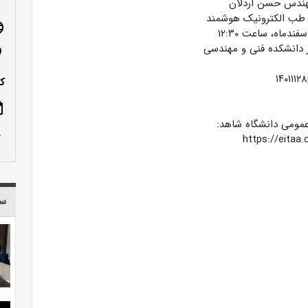
 مهندس حسن اردلان
طب الکترونیک هوشمند
age
ر دانشکده فنی و مهندسی
n_on
کدپست
ote
ط عمومی دانشگاه شاهد:
row_up
h​ttps://eita
سا