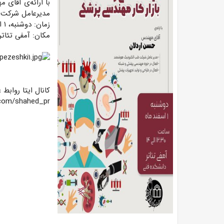
با ارائه‌ی آقای
مدیرعامل شرکت 
زمان: دوشنبه، ۱ اسفندماه، ساعت ۱۲:۳۰
مکان: آمفی تئات
کانال ایتا روا​ب
a.com/shahed_pr