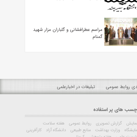
مراسم عطرافشانی و گلباران مزار شهید
گمنام
ندی روابط عمومی
تبلیغات در اخبارعلمی
چسب های پر استفاده
مایش
گزارش تصویری
روابط عمومی
هفته سلامت
ایشگاه
وزارت بهداشت
منابع طبیعی
دانشگاه آزاد
کارآفرینی
شست علمی
هفته پژوهش
کرونا