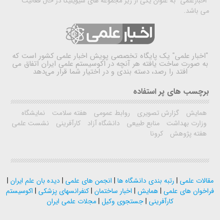
"اخبارعلمی" به عنوان یکی از زیر مجموعه های سیویلیکا در حال فعالیت
می باشد.
"اخبار علمی"
یک پایگاه تخصصی پویش اخبار علمی کشور است که
به صورت ساخت یافته هر آنچه در اکوسیستم علمی ایران اتفاق می
افتد را رصد، دسته بندی و در اختیار شما قرار می‌دهد
برچسب های پر استفاده
همایش
گزارش تصویری
روابط عمومی
هفته سلامت
نمایشگاه
وزارت بهداشت
منابع طبیعی
دانشگاه آزاد
کارآفرینی
نشست علمی
هفته پژوهش
کرونا
مقالات علمی
|
رتبه بندی دانشگاه ها
|
انجمن های علمی
|
دیده بان علم ایران
|
فراخوان های علمی
|
همایش
|
اخبار ساختمان
|
کنفرانسهای پزشکی
|
اکوسیستم
کارآفرینی
|
جستجوی وکیل
|
مجلات علمی ایران