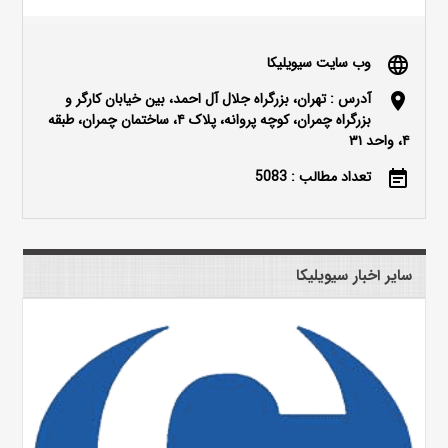
وب سایت سیویلیکا
language
آدرس : تهران، بزرگراه جلال آل احمد، بین خیابان کارگر و
location_on
بزرگراه چمران، کوچه پروانه، پلاک ۴، ساختمان چمران، طبقه
۴، واحد ۳۱
تعداد مطالب : 5083
event_note
سایر اخبار سیویلیکا