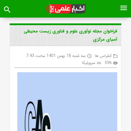
menu
search
فراخوان مجله نوآوری علوم و فناوری زیست محیطی
آسیای مرکزی
کنفراس ها
سه شنبه 18 بهمن 1401 ساعت 7:43
access_time
folder_open
596
سیویلیکا
link
visibility