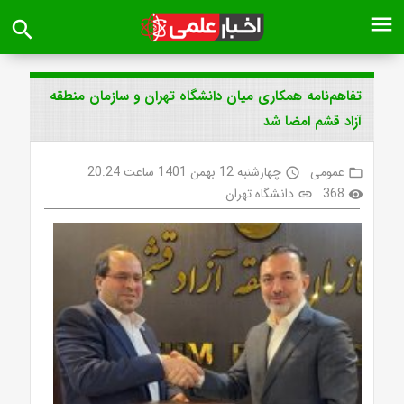
menu
search
تفاهم‌نامه همکاری میان دانشگاه تهران و سازمان منطقه
آزاد قشم امضا شد
عمومی
چهارشنبه 12 بهمن 1401 ساعت 20:24
access_time
folder_open
368
دانشگاه تهران
link
visibility