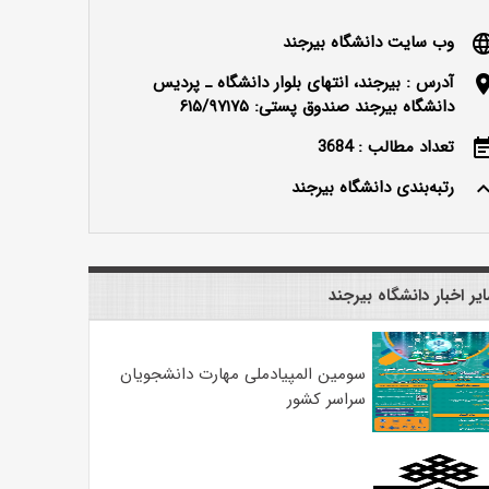
وب سایت دانشگاه بیرجند
langu
آدرس : بیرجند، انتهای بلوار دانشگاه ـ پردیس
locatio
دانشگاه بیرجند صندوق پستی: ۶۱۵/۹۷۱۷۵
تعداد مطالب : 3684
event_n
رتبه‌بندی دانشگاه بیرجند
keyboard_ar
یر اخبار دانشگاه بیرجند
سومین المپیادملی مهارت دانشجویان
سراسر کشور