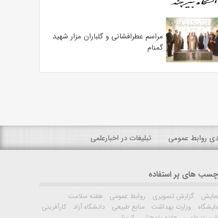
مراسم عطرافشانی و گلباران مزار شهید
گمنام
ندی روابط عمومی
تبلیغات در اخبارعلمی
چسب های پر استفاده
مایش
گزارش تصویری
روابط عمومی
هفته سلامت
ایشگاه
وزارت بهداشت
منابع طبیعی
دانشگاه آزاد
کارآفرینی
شست علمی
هفته پژوهش
کرونا