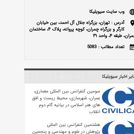
وب سایت سیویلیکا
langu
آدرس : تهران، بزرگراه جلال آل احمد، بین خیابان
locatio
کارگر و بزرگراه چمران، کوچه پروانه، پلاک ۴، ساختمان
ران، طبقه ۴، واحد ۳۱
تعداد مطالب : 5083
event_n
یر اخبار سیویلیکا
سومین کنفرانس بین المللی معماری،
عمران، شهرسازی، محیط زیست و افق
های هنر اسلامی در بیانیه گام دوم
انقلاب
هشتمین کنفرانس بین المللی
پژوهش در علوم و مهندسی و پنجمین