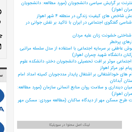
ینترنت بر گرایش سیاسی دانشجویان (مورد مطالعه: دانشجویان
ران اهواز)
age
 شاخص های کیفیت زندگی در منطقه ۴ شهر اهواز
ناسی گفتگوی اجتماعی در ایران با تاکید بر نقش جوانی در
n_on
شناختی خشونت زنان علیه مردان
چم
ارهای پرخطر
ote
وش عاطفی بر سرمایه اجتماعی با استفاده از مدل سلسله مراتبی
رکنان دانشگاه شهید چمران اهواز)
اجتماعی موثر بر افت تحصیلی دانشجویان دختر، دانشکده علوم
ام نور مرکز اهواز
ام های خوداشتغالی بر اشتغال پایدار مددجویان کمیته امداد امام
سا
تان آبدانان
یان دینداری و سلامت روان منابع انسانی سازمان (مورد مطالعه:
ران اهواز)
ت طرح مسکن مهر از دیدگاه ساکنان (مطالعه موردی: مسکن مهر
لینک اصل محتوا در سیویلیکا