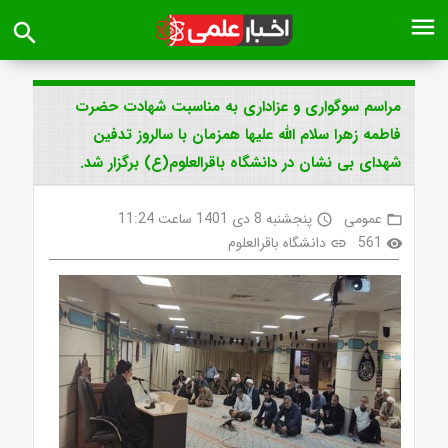
menu
search
مراسم سوگواری و عزاداری به مناسبت شهادت حضرت
فاطمه زهرا سلام الله علیها همزمان با سالروز تدفین
شهدای بی نشان در دانشگاه باقرالعلوم(ع) برگزار شد.
عمومی
پنجشنبه 8 دی 1401 ساعت 11:24
access_time
folder_open
561
دانشگاه باقرالعلوم
link
visibility