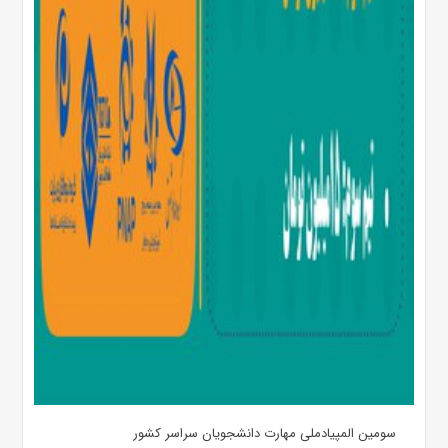
سومین المپیادملی مهارت دانشجویان سراسر کشور