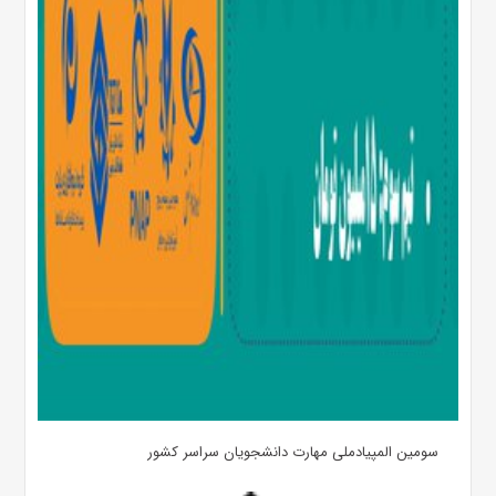
سومین المپیادملی مهارت دانشجویان سراسر کشور