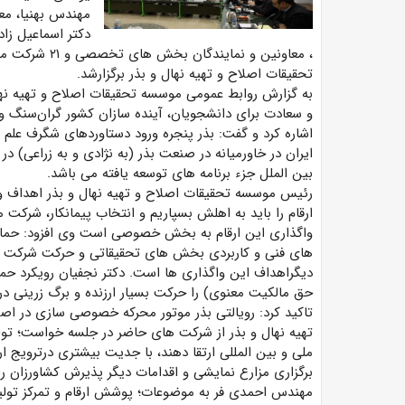
مهندس بهنیا، مع
دکتر اسماعیل زا
تحقیقات اصلاح و تهیه نهال و بذر برگزارشد.
به گزارش روابط عمومی موسسه تحقیقات اصلاح و تهیه نها
و سعادت برای دانشجویان، آینده سازان کشور گران‌سنگ و ت
اشاره کرد و گفت: بذر پنجره ورود دستاوردهای شگرف علم 
ایران در خاورمیانه در صنعت بذر (به نژادی و به زراعی) در 
بین الملل جزء برنامه های توسعه یافته می باشد.
رئیس موسسه تحقیقات اصلاح و تهیه نهال و بذر اهداف وا
ارقام را باید به اهلش بسپاریم و انتخاب پیمانکار، شرکت 
واگذاری این ارقام به بخش خصوصی است وی افزود: حمایت
های فنی و کاربردی بخش های تحقیقاتی و حرکت شرکت 
دیگراهداف این واگذاری ها است. دکتر نجفیان رویکرد حمای
حق مالکیت معنوی) را حرکت بسیار ارزنده و برگ زرینی د
تاکید کرد: رویالتی بذر موتور محرکه خصوصی سازی در 
تهیه نهال و بذر از شرکت های حاضر در جلسه خواست؛ توان
ملی و بین المللی ارتقا دهند، با جدیت بیشتری درترویج ار
برگزاری مزارع نمایشی و اقدامات دیگر پذیرش کشاورزان را
مهندس احمدی فر به موضوعات؛ پوشش ارقام و تمرکز تولی