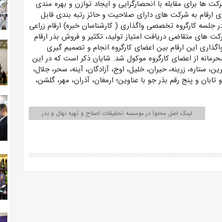
کت ها برای مقابله با انحصارگرایی و ایجاد توازن و بهره مندی
ری ارقام به شرکت های دارای صلاحیت و حائز رتبه بندی قابل
 جلسه کارگروه تخصصی واگذاری ( کارشناسان خبره) ارقام زراعی
 های متقاضی دریافت امتیاز تولید، تکثیر و فروش بذر ارقام
ذاری این ارقام بین اعضای کارگروه انجام و تصمیم گیری
حرمانه از اعضای کارگروه موکول شد. شایان ذکر است که در این
طلایی، فرین، ستاره، زرینه، حیران، خلیل، اوج، آزادگان، آینه، سحر، جلال،
و تابان و پنج رقم بذر جو با عناوین؛ ارمغان، آذران، مهر، گلشن،
لینک اصل محتوا در موسسه تحقیقات اصلاح و تهیه نهال و بذر