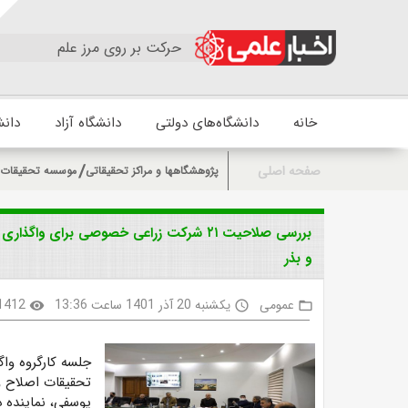
حرکت بر روی مرز علم
خانه
دانشگاه‌های دولتی
دانشگاه آزاد
دانش
صفحه اصلی
پژوهشگاهها و مراکز تحقیقاتی
موسسه تحقیقات اص
و بذر
عمومی
یکشنبه 20 آذر 1401 ساعت 13:36
1412
visibility
access_time
folder_open
جلسه کارگروه واگ
تحقیقات اصلاح و
یوسفی، نماینده 