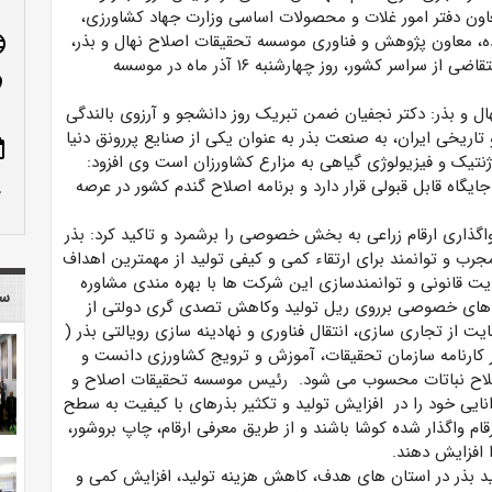
اون دفتر امور غلات و محصولات اساسی وزارت جهاد کشاورزی،
ده، معاون پژوهش و فناوری موسسه تحقیقات اصلاح نهال و بذر،
age
، معاونین و نمایندگان بخش های تخصصی و ۲۱ شرکت متقاضی از سراسر کشور، روز چهارشنبه ۱۶ آذر ماه در موسسه
n_on
ل و بذر: دکتر نجفیان ضمن تبریک روز دانشجو و آرزوی بالندگی
اریخی ایران، به صنعت بذر به عنوان یکی از صنایع پررونق دنیا
ote
ژنتیک و فیزیولوژی گیاهی به مزارع کشاورزان است وی افزود:
جایگاه قابل قبولی قرار دارد و برنامه اصلاح گندم کشور در عرصه
row_up
گذاری ارقام زراعی به بخش خصوصی را برشمرد و تاکید کرد: بذر
مجرب و توانمند برای ارتقاء کمی و کیفی تولید از مهمترین اهداف
 قانونی و توانمندسازی این شرکت ها با بهره مندی مشاوره
سا
های خصوصی برروی ریل تولید وکاهش تصدی گری دولتی از
ت از تجاری سازی، انتقال فناوری و نهادینه سازی رویالتی بذر (
ر کارنامه سازمان تحقیقات، آموزش و ترویج کشاورزی دانست و
اصلاح نباتات محسوب می شود. رئیس موسسه تحقیقات اصلاح و
ایی خود را در افزایش تولید و تکثیر بذرهای با کیفیت به سطح
قام واگذار شده کوشا باشند و از طریق معرفی ارقام، چاپ بروشور،
 افزایش دهند.
د بذر در استان های هدف، کاهش هزینه تولید، افزایش کمی و