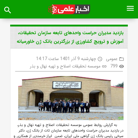
menu
search
بازدید مدیران حراست واحدهای تابعه سازمان تحقیقات،
آموزش و ترویج کشاورزی از بزرگترین بانک ژن خاورمیانه
عمومی
چهارشنبه 9 آذر 1401 ساعت 14:17
access_time
folder_open
799
موسسه تحقیقات اصلاح و تهیه نهال و بذر
link
visibility
به گزارش روابط عمومی موسسه تحقیقات اصلاح و تهیه نهال و بذر،
در بازدید مدیران حراست واحدهای تابعه سازمان تات از بانک ژن، دکتر
سرخی رئیس بانک ژن گیاهی ملی ایران، ضمن ابراز خرسندی از همکاری و