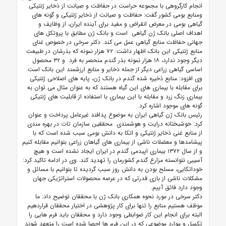
انجام کارگروهی با مجموعه حراست در حفاظت و صیانت از ذخایر ژنتیکی
ومنابع بومی کشور گفت: حفاظت و صیانت از ذخایر ژنتیکی و گونه های
گیاهی بومی در معرض انقراض و مفید برای آینده ایران، از وظایف و
اهداف اصلی بانک ژن گیاهی است و بانک ژن مطابق با پروتکل های
جهانی حفاظت منابع گیاهی عمل می کند. دکتر سرخی در خصوص غنای
منابع ژنتیکی این بانک اظهار داشت: ۷۲ هزار نمونه که بذرشان در طبیعت
دیگر وجود ندارد، ۱۸ هزار نمونه بذر گندم منحصر به فرد و ۳۲ محصول
اساسی گیاهی زراعی دیگر از جمله ذخایر و منابع ارزشمند این بانک است.
وی افزود: منابع ذخیره شده گندم در بانک ژن، پایه های اصلاحی ژنتیکی
برای مقابله با بیماری های این گیاه هستند که به عنوان مثال می توان به
بیماری زنگ زرد و مقابله با این بیماری با استفاده از قابلیت های ژنتیکی
گونه های موجود اشاره کرد.
رئیس بانک ژن گیاهی ایران به موضوع پدافند غیرعامل پرداخت و عنوان
کرد: خوشبختانه درایت و هوشمندی محققین سازمان تات در بهره مندی
از منابع غنی ذخایر ژنتیکی و اتکا به دانش بومی سبب شده است که با
پیشامدها و معضلات ناشی از بیماری های گیاهان زراعی بتوانیم مقابله کنیم
و از سال ۱۳۷۲ بیماری اپیدمی گندم در ایران ایجاد نشده است و هیچ
آسیبی نتوانسته مزارع گندم کشورمان را تهدید کند. وی در ادامه تاکید کرد:
خوداتکایی، مسلح بودن به دانش روز سبب گردیده تا بتوانیم با مسائل و
مشکلات ناشی از بازی قدرتی که در عرصه محصولات استراتژیکی جهان
وجود دارد فائق آییم.
دکتر سرخی در مورد نحوه همکاری بانک ژن با محققان توضیح داد: ما
موظف هستیم منابع را تنها برای کار پژوهشی در اختیار محققان قراردهیم
البته برای انجام این کار ضوابطی وجود دارد و محققان باید فرم هایی را
تکمیل و موارد موضوعی که در این فرم ها احصا شده است را متعهد شوند