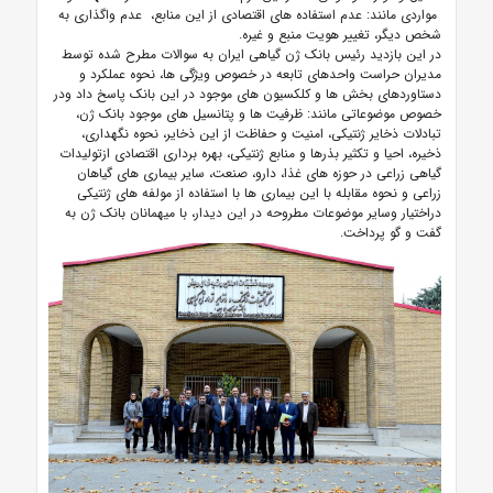
مواردی مانند: عدم استفاده های اقتصادی از این منابع، عدم واگذاری به
شخص دیگر، تغییر هویت منبع و غیره.
در این بازدید رئیس بانک ژن گیاهی ایران به سوالات مطرح شده توسط
مدیران حراست واحدهای تابعه در خصوص ویژگی ها، نحوه عملکرد و
دستاوردهای بخش ها و کلکسیون های موجود در این بانک پاسخ داد ودر
خصوص موضوعاتی مانند: ظرفیت ها و پتانسیل های موجود بانک ژن،
تبادلات ذخایر ژنتیکی، امنیت و حفاظت از این ذخایر، نحوه نگهداری،
ذخیره، احیا و تکثیر بذرها و منابع ژنتیکی، بهره برداری اقتصادی ازتولیدات
گیاهی زراعی در حوزه های غذا، دارو، صنعت، سایر بیماری های گیاهان
زراعی و نحوه مقابله با این بیماری ها با استفاده از مولفه های ژنتیکی
دراختیار وسایر موضوعات مطروحه در این دیدار، با میهمانان بانک ژن به
گفت و گو پرداخت.