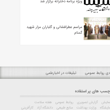
ویژه برنامه دخترانه برگزار شد
مراسم عطرافشانی و گلباران مزار شهید
گمنام
ندی روابط عمومی
تبلیغات در اخبارعلمی
چسب های پر استفاده
مایش
گزارش تصویری
روابط عمومی
هفته سلامت
ایشگاه
وزارت بهداشت
منابع طبیعی
دانشگاه آزاد
کارآفرینی