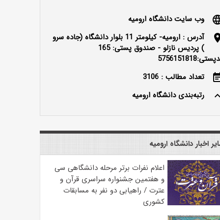
وب سایت دانشگاه ارومیه
langu
آدرس : ارومیه- کیلومتر 11 بلوار دانشگاه (جاده سرو
locatio
) پردیس نازلو - صندوق پستی: 165
ستی:5756151818
تعداد مطالب : 3106
event_n
رتبه‌بندی دانشگاه ارومیه
keyboard_ar
یر اخبار دانشگاه ارومیه
اعلام نفرات برتر مرحله دانشگاهی سی
و هفتمین جشنواره سراسری قرآن و
عترت / راهیابی دو نفر به مسابقات
کشوری