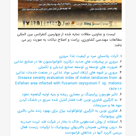
لیست و عناوین مقالات نمایه شده از چهارمین کنفرانس بین المللی
مطالعات مهندسی کشاورزی، زراعت و اصلاح نباتات به صورت زیر می
باشد:
۱.
اثرات پلاسمای سرد بر کیفیت غذا: مروری
۲.
مروری بر پیشرفت های جدید درکاربرد نانوامولسیون ها در صنایع غذایی
۳.
ضرورت های توسعه ی توسعه صنایع تبدیلی و تکمیلی
۴.
مروری بر شیوه های ارتقاء ایمنی مواد غذایی در صنعت خدمات غذایی
Disease severity evaluation index of melon landraces from
۵.
Esfahan area infected with Fusarium oxysporum f. sp. melonis
race ۱.۲
۶.
تاثیر هورمون پرایمینگ بر معماری ریشه و بنیه اولیه گیاهچه نخود
۷.
به کارگیری فناوری نوین افت فشار کنترل شده سریع در خشک کردن
میوه ها و سبزیجات
۸.
فناوری نوین به کارگیری اولئوکلوئید بیژل برای بهبود زنده مانی باکتری
های پروبیوتیک
۹.
استفاده از روش ضدعفونی خاک با بخار در شرکت قند تربت حیدریه
۱۰.
درون پوشانی همزمان باکتریهای پروبیوتیک با ترکیبات زیست فعال:
بررسی کاربرد آنها در غذاهای فراسودمند