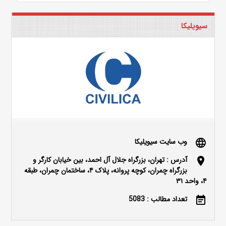
سیویلیکا
وب سایت سیویلیکا
language
آدرس : تهران، بزرگراه جلال آل احمد، بین خیابان کارگر و
location_on
بزرگراه چمران، کوچه پروانه، پلاک ۴، ساختمان چمران، طبقه
۴، واحد ۳۱
تعداد مطالب : 5083
event_note