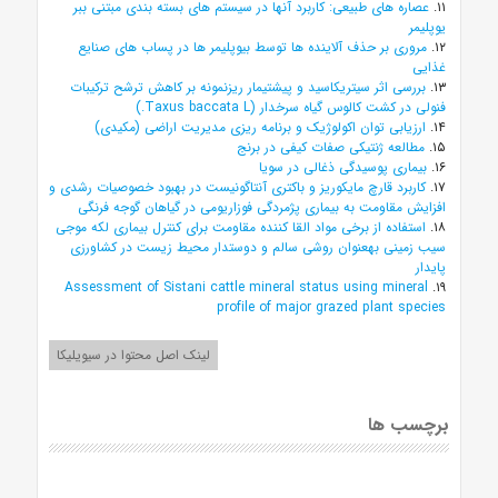
۱۱.
عصاره های طبیعی: کاربرد آنها در سیستم های بسته بندی مبتنی ببر
یوپلیمر
۱۲.
مروری بر حذف آلاینده ها توسط بیوپلیمر ها در پساب های صنایع
غذایی
۱۳.
بررسی اثر سیتریکاسید و پیشتیمار ریزنمونه بر کاهش ترشح ترکیبات
فنولی در کشت کالوس گیاه سرخدار (Taxus baccata L.)
۱۴.
ارزیابی توان اکولوژیک و برنامه ریزی مدیریت اراضی (مکیدی)
۱۵.
مطالعه ژنتیکی صفات کیفی در برنج
۱۶.
بیماری پوسیدگی ذغالی در سویا
۱۷.
کاربرد قارچ مایکوریز و باکتری آنتاگونیست در بهبود خصوصیات رشدی و
افزایش مقاومت به بیماری پژمردگی فوزاریومی در گیاهان گوجه فرنگی
۱۸.
استفاده از برخی مواد القا کننده مقاومت برای کنترل بیماری لکه موجی
سیب زمینی بهعنوان روشی سالم و دوستدار محیط زیست در کشاورزی
پایدار
Assessment of Sistani cattle mineral status using mineral
۱۹.
profile of major grazed plant species
لینک اصل محتوا در سیویلیکا
برچسب ها