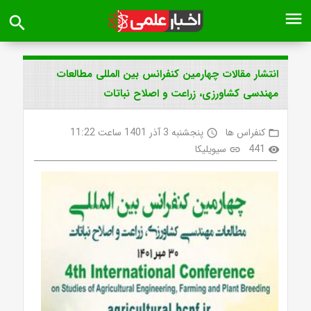
menu
search
انتشار مقالات چهارمین کنفرانس بین المللی مطالعات
مهندسی کشاورزی، زراعت و اصلاح نباتات
کنفراس ها
پنجشنبه 3 آذر 1401 ساعت 11:22
access_time
folder_open
441
سیویلیکا
link
visibility