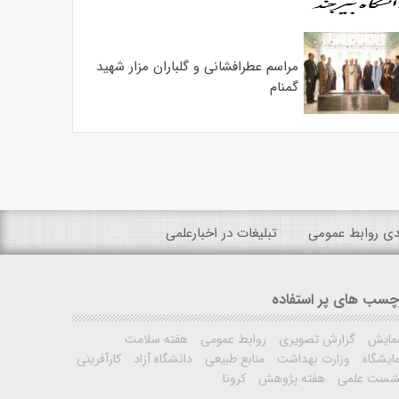
مراسم عطرافشانی و گلباران مزار شهید
گمنام
ندی روابط عمومی
تبلیغات در اخبارعلمی
چسب های پر استفاده
مایش
گزارش تصویری
روابط عمومی
هفته سلامت
ایشگاه
وزارت بهداشت
منابع طبیعی
دانشگاه آزاد
کارآفرینی
شست علمی
هفته پژوهش
کرونا