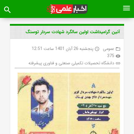
menu
search
آئین گرامیداشت اولین سالگرد شهادت سردار توسنگ
عمومی
پنجشنبه 26 آبان 1401 ساعت 12:51
access_time
folder_open
375
visibility
دانشگاه تحصیلات تکمیلی صنعتی و فناوری پیشرفته
link