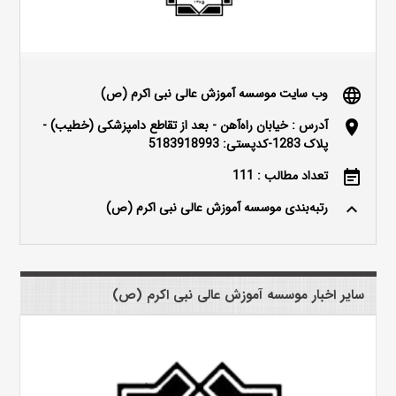
وب سایت موسسه آموزش عالی نبی اکرم (ص)
language
آدرس : خیابان راه‌آهن - بعد از تقاطع دامپزشکی (خطیب) -
location_on
پلاک 1283-کدپستی: 5183918993
تعداد مطالب : 111
event_note
رتبه‌بندی موسسه آموزش عالی نبی اکرم (ص)
keyboard_arrow_up
سایر اخبار موسسه آموزش عالی نبی اکرم (ص)