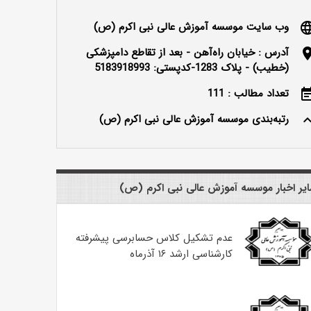
وب سایت موسسه آموزش عالی نبی اکرم (ص)
langu
آدرس : خیابان راه‌آهن - بعد از تقاطع دامپزشکی
locatio
(خطیب) - پلاک 1283-کدپستی: 5183918993
تعداد مطالب : 111
event_n
رتبه‌بندی موسسه آموزش عالی نبی اکرم (ص)
keyboard_ar
یر اخبار موسسه آموزش عالی نبی اکرم (ص)
عدم تشکیل کلاس حسابرسی پیشرفته
کارشناسی ارشد ۱۶ آذرماه