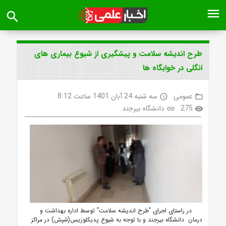
menu
search
طرح اندیشه سلامت و پیشگیری از شیوع بیماری های
انگلی در خوابگاه ها
عمومی
سه شنبه 24 آبان 1401 ساعت 8:12
access_time
folder_open
275
دانشگاه بیرجند
link
visibility
در راستای اجرای "طرح اندیشه سلامت" توسط اداره بهداشت و
درمان دانشگاه بیرجند و با توجه به شیوع پدیکلوزیس(شپش) در مراکز