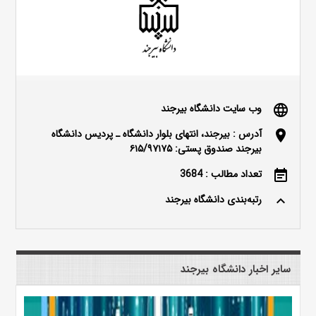
وب سایت دانشگاه بیرجند
language
آدرس : بیرجند، انتهای بلوار دانشگاه ـ پردیس دانشگاه
location_on
بیرجند صندوق پستی: ۶۱۵/۹۷۱۷۵
تعداد مطالب : 3684
event_note
رتبه‌بندی دانشگاه بیرجند
keyboard_arrow_up
سایر اخبار دانشگاه بیرجند