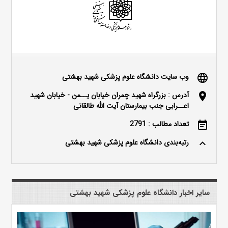
وب سایت دانشگاه علوم پزشکی شهید بهشتی
language
آدرس : بزرگراه شهید چمران خیابان یــمن - خیابان شهید
location_on
اعــرابی جنب بیمارستان آیت الله طالقانی
تعداد مطالب : 2791
event_note
رتبه‌بندی دانشگاه علوم پزشکی شهید بهشتی
keyboard_arrow_up
سایر اخبار دانشگاه علوم پزشکی شهید بهشتی