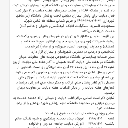
درمانی در محدوده دانشگاه علوم پزشکی شهیدبهشتی اشاره کرد.
مدیر خدمات بیمارستانی معاونت درمان دانشگاه افزود: بیماران دیابتی ثبت
نام شده در سامانه
RDA
در هشت بیمارستان قطب دیابت و ۱۹ مرکز ثبت
فعال دیابت برای پایش بیماران دیابتی تحت پوشش دانشگاه (در مناطق
شهرداری ۱-۳-۴-۷-۸-۱۲-۱۳-۱۴ و حریم شمالی منطقه ۱۵ شامل شهرک
مسعودیه، افسریه، مسگرآباد، اتابک، فرهنگسرای خاوران و هاشم آباد)
خدمات دریافت می‌کنند.
وی افزود: علاوه بر مناطق شهر تهران در شهرستان‌های ورامین، پاکدشت،
پیشوا، شمیرانات (بومهن، پردیس، جاجرود، اوشان، سرچشمه، فشم و
شمشک) و دماوند (رودهن، آبعلی، فیروزکوه و لواسان) نیز خدمات
تشخیصی و درمانی در دسترس شهروندان و بیماران قرار دارد.
مدیر خدمات بیمارستانی دانشگاه درخصوص برنامه های معاونت درمان
دانشگاه در هفته ملی دیابت گفت: همزمان با آغاز هفته ملی دیابت، از روز
شنبه ۲۱ آبان ماه تا روز جمعه ۲۷ آبان ماه، غربالگری و تست قندخون از
تمامی پرسنل شاغل در معاونت درمان و مراجعان حضوری انجام می شود.
وی اهدای چندین دستگاه تست قندخون، ارایه تبلیغات و آموزش های
محیطی لازم نظیر پخش فیلم، تراکت و دیگر بسته های آموزشی مرتبط با
شعارهای هفته دیابت را از دیگر اقدامات هفته دیابت در معاونت درمان
برشمرد.
شایان ذکر است اسامی مراکز قطب دیابت و درمانی ارائه دهنده خدمت به
بیماران دیابتی در محدوده دانشگاه علوم پزشکی شهید بهشتی را از اینجا
مشاهده کنید.
اسامی روزهای هفته ملی دیابت به شرح زیر است:
شنبه ۲۱/۸/۱۴۰۱ آموزش پیش دیابت، پیشگیری و شیوه زندگی سالم
یکشنبه ۲۲/۸/۱۴۰۱ آموزش دیابت، جامعه، مدارس و خانواده