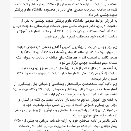
هفته ملی دیابت از ارایه خدمت به بیش از ۳۳۵۰۰ بیمار دیابتی ثبت نامه
شده در سامانه مدیریت بیماری های نادر در محدوده دانشگاه علوم پزشکی
شهیدبهشتی خبر داد.
به گزارش روابط عمومی
دانشگاه علوم پزشکی شهید بهشتی
به نقل از
معاونت درمان، دکتر خدیجه مالمیر مدیر خدمات بیمارستانی معاونت درمان
دانشگاه گفت: هفته ملی دیابت از ۲۱ تا ۲۷ آبان ماه با شعار « با آموزش
دیابت از آینده خود محافظت کنیم » برگزار می شود.
وی روز جهانی دیابت را بزرگترین کمپین آگاهی بخشی درخصوص دیابت
در جهان برشمرد که هر ساله ۱۴ نوامبر (مصادف با ۲۳ آبان‌ماه ۱۴۰۱) با
هدف تاکید بر اهمیت اقدام هماهنگ برای مقابله با دیابت به عنوان یک
مساله مهم بهداشت جهانی برگزار می‌شود.
به گفته وی در حال حاضر از هر ۱۰ بزرگسال در سراسر جهان، یک نفر با
دیابت زندگی می‌کند یعنی شمار مبتلایان دیابت در جهان به حدود ۵۳۷
میلیون نفر می‌رسد.
وی تاکید کرد: متخصصان مراقبت‌های بهداشتی و درمانی برای پیشگیری از
فشار مضاعف بر سیستم‌های بهداشتی و درمانی باید تلاش کنند بیماری زود
تشخیص داده شود و بهترین مراقبت ممکن ارایه شود.
به گفته وی آموزش مداوم به مبتلایان دیابت مهمترین نکته در کنترل و
مهار این بیماری خاموش است تا بیماران ضمن درک وضعیت خود با
خودمراقبتی روزانه در راستای حفظ سلامتی و جلوگیری از بروز عوارض ناشی
از دیابت گام های موثری بردارند.
دکتر مالمیر در ادامه سخنان خود به ارایه خدمات درمانی به بیش از ۳۳۵۰۰
بیمار دیابتی ثبت نام شده در سامانه مدیریت بیماری های نادر خدمات