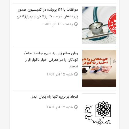
موافقت با ۱۶۱ پرونده در کمیسیون صدور
پروانه‌های موسسات پزشکی و پیراپزشکی
یکشنبه 13 آذر 1401
access_time
روان سالم پلی به سوی جامعه سالم/
کودکان را در معرض اخبار ناگوار قرار
ندهید
شنبه 12 آذر 1401
access_time
ایجاد برابری؛ تنها راه پایان ایدز
شنبه 12 آذر 1401
access_time