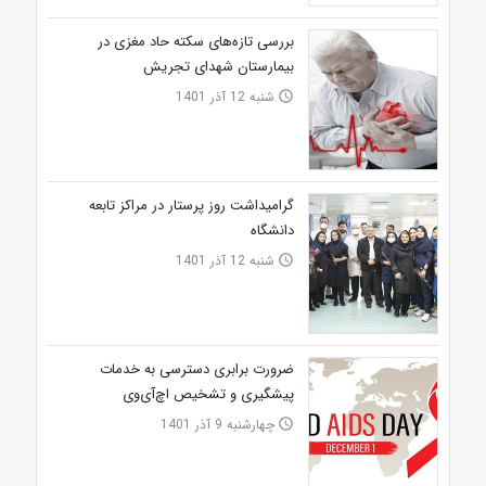
بررسی تازه‌های سکته حاد مغزی در
بیمارستان شهدای تجریش
شنبه 12 آذر 1401
access_time
گرامیداشت روز پرستار در مراکز تابعه
دانشگاه
شنبه 12 آذر 1401
access_time
ضرورت برابری دسترسی به خدمات
پیشگیری و تشخیص اچ‌آی‌وی
چهارشنبه 9 آذر 1401
access_time