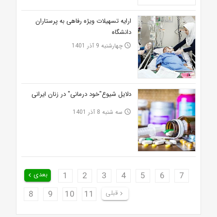
ارایه تسهیلات ویژه رفاهی به پرستاران
دانشگاه
چهارشنبه 9 آذر 1401
access_time
دلایل شیوع"خود درمانی" در زنان ایرانی
سه شنبه 8 آذر 1401
access_time
7
6
5
4
3
2
1
بعدی
keyboard_arrow_left
قبلی
11
10
9
8
keyboard_arrow_right