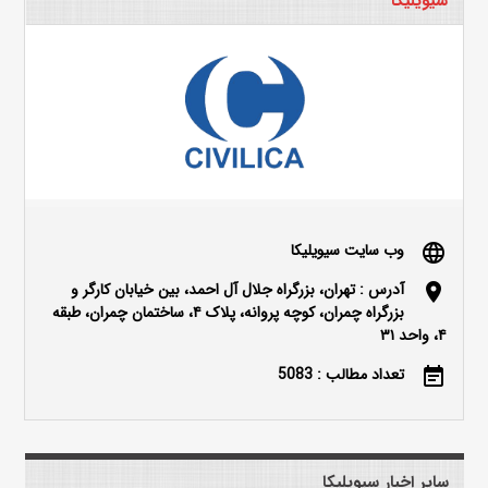
سیویلیکا
وب سایت سیویلیکا
language
آدرس : تهران، بزرگراه جلال آل احمد، بین خیابان کارگر و
location_on
بزرگراه چمران، کوچه پروانه، پلاک ۴، ساختمان چمران، طبقه
۴، واحد ۳۱
تعداد مطالب : 5083
event_note
سایر اخبار سیویلیکا