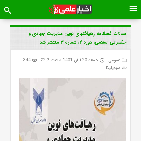
menu
search
مقالات فصلنامه رهیافتهای نوین مدیریت جهادی و
حکمرانی اسلامی، دوره ۲، شماره ۳ منتشر شد
عمومی
جمعه 20 آبان 1401 ساعت 22:2
344
visibility
access_time
folder_open
سیویلیکا
link