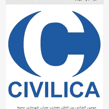
سومین کنفرانس بین المللی معماری، عمران، شهرسازی، محیط