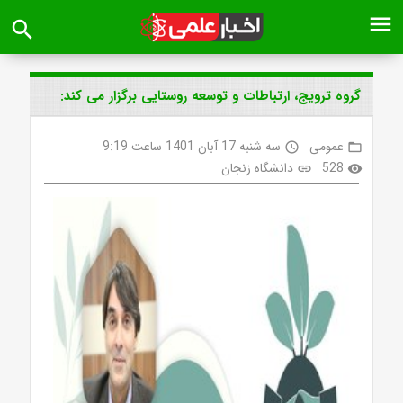
menu
search
گروه ترویج، ارتباطات و توسعه روستایی برگزار می کند:
عمومی
سه شنبه 17 آبان 1401 ساعت 9:19
access_time
folder_open
528
دانشگاه زنجان
link
visibility