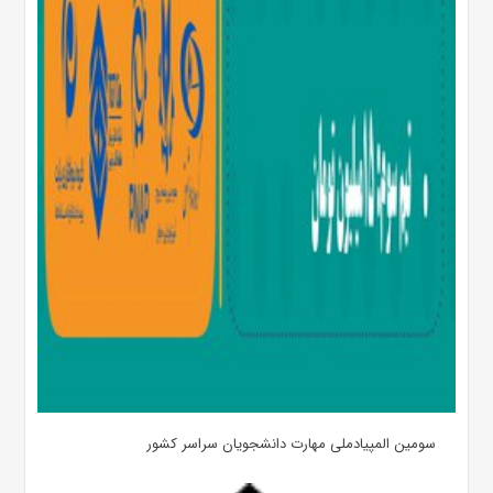
سومین المپیادملی مهارت دانشجویان سراسر کشور