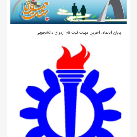
پایان آبانماه، آخرین مهلت ثبت نام ازدواج دانشجویی