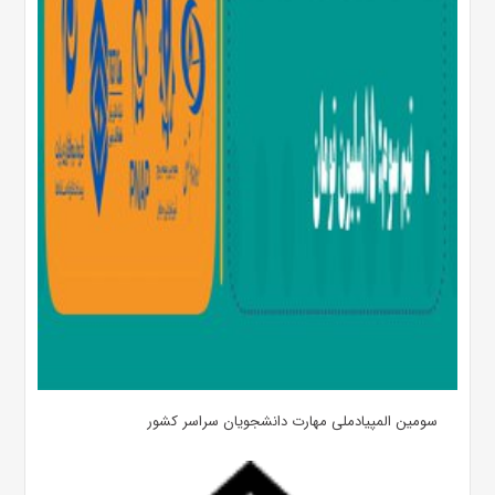
سومین المپیادملی مهارت دانشجویان سراسر کشور