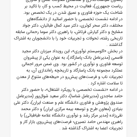
ریاست جمهوری)، فعالیت در محیط کسب و کار، با تاکید بر
شناخت یک حوزه فناوری و عمیق شدن در یک تخصص بود.
در ادامه نشست تخصصی با حضور اساتید از دانشگاه‌های
مختلف، دکتر سحر کوثری، دکتر سید کمال طبائیان، دکتر جواد
مشایخ و دکتر کیارش فرتاش، با راهبری دکتر سوما رحمانی سابقه
تاریخی رشته، تحولات و تجربیات خود را با دانشجویان به اشتراک
گذاشتند
.
در بخش «اکوسیستم نوآوری»، این رویداد میزبان دکتر مجید
قاسمی (مدیرعامل بانک پاسارگاد)، به عنوان یکی از پیشروان
توسعه فناوری و نوآوری در کشور بود. وی ضمن مرور اجمالی
عملکرد مجموعه بانک پاسارگاد و تاریخچه راه‌اندازی آن، به
تجربیات ناب و فرصت‌های پیش‌رو در حیطه‌های متنوع از معدن
تا سلامت اشاره کرد
.
در ادامه «نشست تخصصی با رویکرد اشتغال»، با حضور دکتر
حامد ساجدی (مدیرعامل شناسا)، دکتر سعید شوال‌پور (مدیرعامل
صندوق پژوهش و فناوری دانشگاه علم و صنعت ایران)، دکتر علی
بنیادی (معاون طرح و توسعه بیمه مرکزی ایران) و دکتر محمد
نقی‌زاده (مدیر مرکز رشد و نوآوری دانشگاه علامه طباطبائی) با
راهبری مهندس حامد نصیری؛ فرصت‌های پیش‌روی بازار کار و
تجربیات اعضا به اشتراک گذاشته شد
.