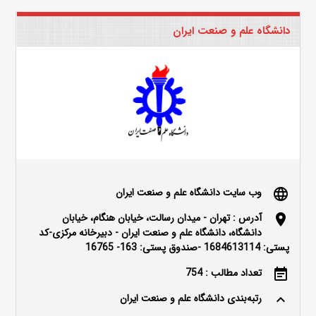
دانشگاه علم و صنعت ایران
وب سایت دانشگاه علم و صنعت ایران
language
آدرس : تهران - میدان رسالت، خیابان هنگام، خیابان
location_on
دانشگاه، دانشگاه علم و صنعت ایران - دبیرخانه مرکزی-کد
پستی: 1684613114 -صندوق پستی: 163- 16765
تعداد مطالب : 754
event_note
رتبه‌بندی دانشگاه علم و صنعت ایران
keyboard_arrow_up