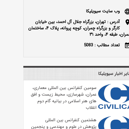
وب سایت سیویلیکا
langu
آدرس : تهران، بزرگراه جلال آل احمد، بین خیابان
locatio
کارگر و بزرگراه چمران، کوچه پروانه، پلاک ۴، ساختمان
ران، طبقه ۴، واحد ۳۱
تعداد مطالب : 5083
event_n
یر اخبار سیویلیکا
سومین کنفرانس بین المللی معماری،
عمران، شهرسازی، محیط زیست و افق
های هنر اسلامی در بیانیه گام دوم
انقلاب
هشتمین کنفرانس بین المللی
پژوهش در علوم و مهندسی و پنجمین