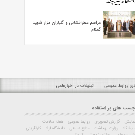
مراسم عطرافشانی و گلباران مزار شهید
گمنام
ندی روابط عمومی
تبلیغات در اخبارعلمی
چسب های پر استفاده
مایش
گزارش تصویری
روابط عمومی
هفته سلامت
ایشگاه
وزارت بهداشت
منابع طبیعی
دانشگاه آزاد
کارآفرینی
شست علمی
هفته پژوهش
کرونا