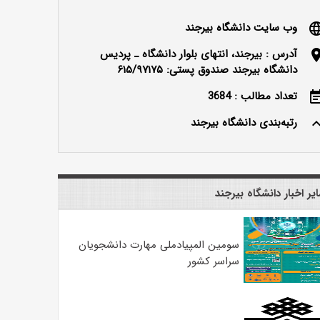
وب سایت دانشگاه بیرجند
langu
آدرس : بیرجند، انتهای بلوار دانشگاه ـ پردیس
locatio
دانشگاه بیرجند صندوق پستی: ۶۱۵/۹۷۱۷۵
تعداد مطالب : 3684
event_n
رتبه‌بندی دانشگاه بیرجند
keyboard_ar
یر اخبار دانشگاه بیرجند
سومین المپیادملی مهارت دانشجویان
سراسر کشور